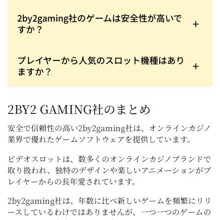
表していますが、リリース頻度は不定期なため予測
することはできません。
2by2gaming社のゲームは安全性が高いで
すか？
アメリカとマルタからライセンスを取得している信
頼性の高いプロバイダーです。また、同社は独自の
ゲームテストプロセスを持ち、ゲームの安全性と信
プレイヤーから人気のスロット機種はあり
頼性を保証しています。
ますか？
様々なジャンルで人気がある2BY2Gamingのスロッ
トゲームですが、当サイトがオススメする機種は
Medusa’s Golden Gaze（メデューサ・ゴールデ
2BY2 GAMING社のまとめ
ン・ゲイズ）、Golden Tides（ゴールデン・タイ
ズ）、Valhalla Gold（ヴァルハラ・ゴールド）で
安全で信頼性の高い2by2gaming社は、オンラインカジノ
す。#
業界で優れたゲームソフトウェアを提供しています。
これらのスロットには特徴がそれぞれあり、特に
Medusa’s Golden Gazeは爆発力のある人気の一台
ビデオスロットは、数多くのオンラインカジノブランドで
です。
取り扱われ、独特のデザインや楽しいアニメーションがプ
レイヤーからの長年愛されています。
2by2gaming社は、年数に比べ新しいゲームを頻繁にリリ
ースしているわけではありませんが、一つ一つのゲームの