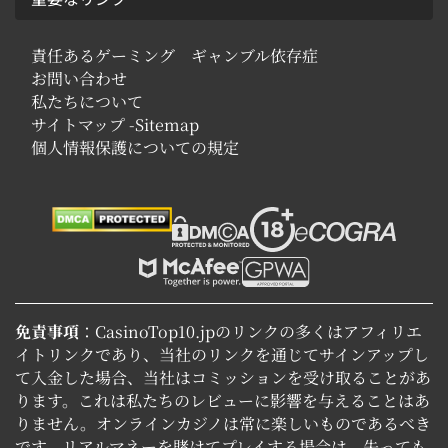
責任あるゲーミング ギャンブル依存症
お問い合わせ
私たちについて
サイトマップ -Sitemap
個人情報保護についての規定
免責事項
：CasinoTop10.jpのリンクの多くはアフィリエ
イトリンクであり、当社のリンクを通じてサインアップし
て入金した場合、当社はコミッションを受け取ることがあ
ります。これは私たちのレビューに影響を与えることはあ
りません。オンラインカジノは常に楽しいものであるべき
です。リアルマネーを賭けてプレイする場合は、失っても