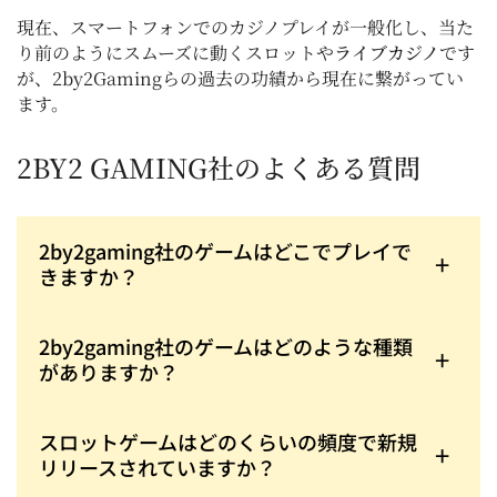
現在、スマートフォンでのカジノプレイが一般化し、当た
り前のようにスムーズに動くスロットや
ライブカジノ
です
が、2by2Gamingらの過去の功績から現在に繋がってい
ます。
2BY2 GAMING社のよくある質問
2by2gaming社のゲームはどこでプレイで
きますか？
2by2gaming社のゲームは、世界中のオンラインカ
ジノサイトで提供されています。提携しているカジ
ノサイトであれば、そのサイトでプレイすることが
2by2gaming社のゲームはどのような種類
できます。
がありますか？
2by2gaming社の取り扱いゲームは、ビデオスロッ
トゲームをメインとしております。現在までに約60
種類のスロットゲームを開発しており、様々なテー
スロットゲームはどのくらいの頻度で新規
マや機能を搭載しています。プレイヤーからの人気
リリースされていますか？
も非常に高いです。
2by2gaming社は、年間を通じて新しいゲームを発