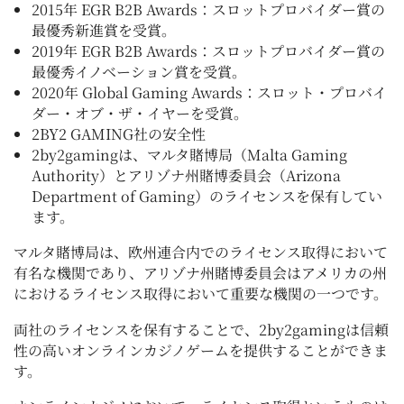
2015年 EGR B2B Awards：スロットプロバイダー賞の
最優秀新進賞を受賞。
2019年 EGR B2B Awards：スロットプロバイダー賞の
最優秀イノベーション賞を受賞。
2020年 Global Gaming Awards：スロット・プロバイ
ダー・オブ・ザ・イヤーを受賞。
2BY2 GAMING社の安全性
2by2gamingは、マルタ賭博局（Malta Gaming
Authority）とアリゾナ州賭博委員会（Arizona
Department of Gaming）のライセンスを保有してい
ます。
マルタ賭博局は、欧州連合内でのライセンス取得において
有名な機関であり、アリゾナ州賭博委員会はアメリカの州
におけるライセンス取得において重要な機関の一つです。
両社のライセンスを保有することで、2by2gamingは信頼
性の高いオンラインカジノゲームを提供することができま
す。