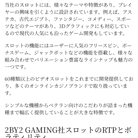
当社の
スロット
には、様々なテーマや特徴があり、プレイ
ヤーの興味を引くように設計されています。例えば、アス
テカ、古代エジプト、ファンタジー、コメディー、スポー
ツなどのテーマがあり、3Dグラフィックにも対応してい
るので現代の人気にも沿ったゲーム開発もしています。
スロットの機能にはユーザーに人気のフリースピン、ボー
ナスゲーム、ジャックポットなどの機能を搭載し、様々な
組み合わせでバリエーション豊富なラインナップも魅力の
一つです。
60種類以上のビデオスロットをこれまでに開発提供してお
り、多くのオンラインカジノブランドで取り扱っていま
す。
シンプルな機種からベテラン向けのこだわりが詰まった機
種まで幅広く提供していることが大きな特徴です。
2BY2 GAMING社スロットのRTPとボ
ラティリティ