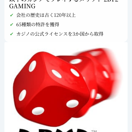
GAMING
会社の歴史は古く120年以上
65種類の特許を獲得
カジノの公式ライセンスを3か国から取得