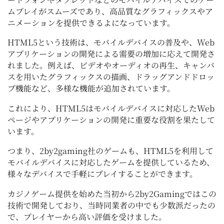
ムプレイがスムーズであり、高品質なグラフィックスやア
ニメーションを提供できるよになっています。
HTML5という技術は、モバイルデバイスの普及や、Web
アプリケーションの開発による需要の増加に応えて開発さ
れました。例えば、ビデオやオーディオの再生、キャンバ
スを用いたグラフィックスの描画、ドラッグアンドドロッ
プ機能など、多様な機能が追加されています。
これにより、HTML5はモバイルデバイスに対応したWeb
ページやアプリケーションの開発に重要な役割を果たして
います。
つまり、2by2gaming社のゲームも、HTML5を利用して
モバイルデバイスに対応したゲームを提供しているため、
様々なデバイスで手軽にプレイすることができます。
カジノゲーム提供を始めた当初から2by2Gamingではこの
技術で開発しており、当時同業者の中でも少数派だったの
で、プレイヤーから高い評価を受けました。