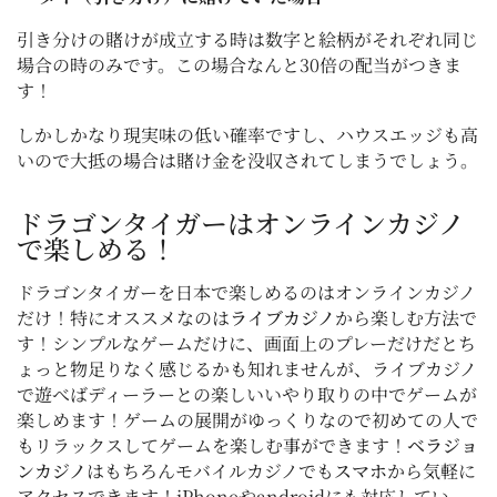
引き分けの賭けが成立する時は数字と絵柄がそれぞれ同じ
場合の時のみです。この場合なんと30倍の配当がつきま
す！
しかしかなり現実味の低い確率ですし、ハウスエッジも高
いので大抵の場合は賭け金を没収されてしまうでしょう。
ドラゴンタイガーはオンラインカジノ
で楽しめる！
ドラゴンタイガーを日本で楽しめるのはオンラインカジノ
だけ！特にオススメなのは
ライブカジノ
から楽しむ方法で
す！シンプルなゲームだけに、画面上のプレーだけだとち
ょっと物足りなく感じるかも知れませんが、ライブカジノ
で遊べばディーラーとの楽しいいやり取りの中でゲームが
楽しめます！ゲームの展開がゆっくりなので初めての人で
もリラックスしてゲームを楽しむ事ができます！
ベラジョ
ンカジノ
はもちろんモバイルカジノでも
スマホ
から気軽に
アクセスできます！iPhoneやandroidにも対応してい