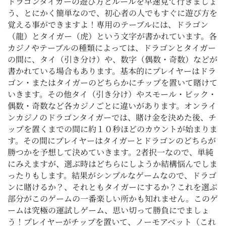
ドラゴンタイガーの遊び方とルールを早速見て行きましょ
う、とにかく簡単なので、初心者の人でもすぐに遊び方を
覚える事ができますよ！専用のテーブルには、ドラゴン
（龍）とタイガー（虎）という文字が書かれています。各
カジノやテーブルの種類によっては、ドラゴンとタイガー
の間に、タイ（引き分け）や、数字（偶数・奇数）などが
書かれている場合もあります。基本的にプレイヤーはドラ
ゴン・またはタイガーのどちらかにチップを置いて賭けて
いきます。その他タイ（引き分け）やスモール・ビック・
偶数・奇数など各カジノごとに違いがあります。オンライ
ンカジノのドラゴンタイガーでは、賭け金を決めた後、チ
ップを置くまでの間に約１０秒ほどのカウントが始まりま
す。その間にプレイヤーはタイガーとドラゴンのどちらが
勝つかを予想して決めていきます。2者択一なので、単純
にみえますが、選ぶ時はどちらにしようか結構悩んでしま
ったりもします。結果がシンプルなゲームなので、ドラゴ
ンに賭けるか？、それともタイガーにするか？これを選ぶ
部分がこのゲームの一番楽しい所かも知れません。このゲ
ームは究極の運試しゲーム、思い切って勝負にでましょ
う！プレイヤーがチップを置いて、ノーモアベット（これ