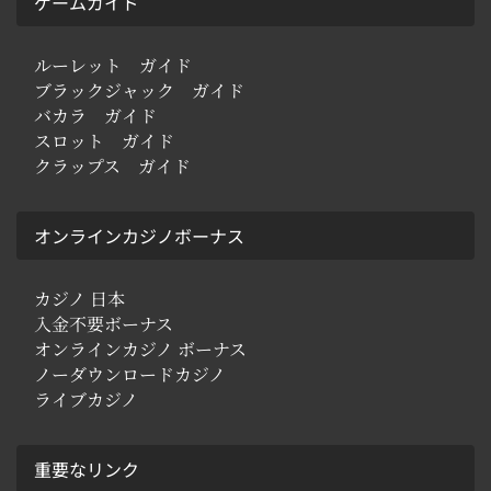
ゲームガイド
ルーレット ガイド
ブラックジャック ガイド
バカラ ガイド
スロット ガイド
クラップス ガイド
オンラインカジノボーナス
カジノ 日本
入金不要ボーナス
オンラインカジノ ボーナス
ノーダウンロードカジノ
ライブカジノ
重要なリンク