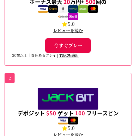
ボーナス最大
20
万円+
500
回の
5.0
レビューを読む
今すぐプレー
20歳以上｜責任あるプレイ |
T＆Cを適用
2
デポジット
$50
ゲット
100
フリースピン
5.0
レビューを読む