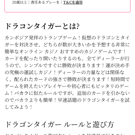
20歳以上｜責任あるプレーを｜
T＆Cを適用
ドラコンタイガーとは?
カンボジア発祥のトランプゲーム！仮想のドラゴンとタイ
ガーを対決させ、どちらが数が大きいかを予想する非常に
簡単なオンライン カジノ おすすめのカジノゲームです！
カードを配ったり開いたりするのも、全てディーラーが行
うので、シンプルですぐに勝敗が決まります！運が決め手
の究極の運試しカジノ！ディーラーの力量などは関係な
く、配られたカードの強さで勝敗が決まります！短時間で
ゲームを終えたいプレイヤーや初心者にもピッタリのゲー
ム！
バカラ
に似たルールですが、追加のカードを引かない
のでバカラよりも簡単！早速話題のドラゴンタイガーを試
してみよう！
ドラゴンタイガー ルールと遊び方