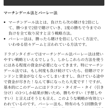
マーチンゲール法とパーレー法
マーチンゲール法とは、負けたら次の賭けを2倍にし
て、勝つまで2倍で賭けていき、1度の勝ちで今までの
負けを全て取り戻すと言う戦略方法。
パーレー法は、勝ったら賭けを倍にしていく方法で、
いわゆる倍々ゲームと言われている方法です。
ドラゴンタイガーではマーチンゲール法パーレー法は使い
やすい戦略といえるでしょう。しかしこれらの方法を使う
にはある程度の資金が必要になってきます。特にマーチン
ゲール法では、もし何度も負け続けていたら、倍賭けでド
ンドンと資金がなくなってしまいますし、負けている途中
で資金が尽きた！なんて事になったら大変です！ですが、
基本的にこのゲームにはドラゴン・タイガー・タイ（引き
分け）の3つしか結果が無いため、勝ちやすい（予想しや
すい）と言えばそうとも言え、このような戦略が有効とい
われているのです。パーレー法も、特有のもう1回勝負す