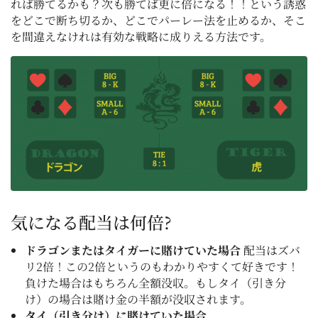
れば勝てるかも？次も勝てば更に倍になる！！という誘惑
をどこで断ち切るか、どこでパーレー法を止めるか、そこ
を間違えなけれは有効な戦略に成りえる方法です。
気になる配当は何倍?
ドラゴンまたはタイガーに賭けていた場合
配当はズバ
リ2倍！この2倍というのもわかりやすくて好きです！
負けた場合はもちろん全額没収。もしタイ（引き分
け）の場合は賭け金の半額が没収されます。
タイ（引き分け）に賭けていた場合