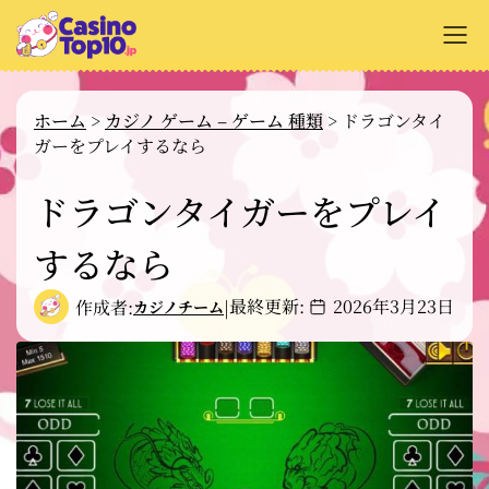
+
オンラインカジノ解説
ホーム
>
カジノ ゲーム – ゲーム 種類
>
ドラゴンタイ
ガーをプレイするなら
+
カジノサイトのレビュー
+
ドラゴンタイガーをプレイ
支払い方法
+
するなら
カジノゲーム解説
+
無料ゲーム
最終更新:
2026年3月23日
作成者:
|
カジノチーム