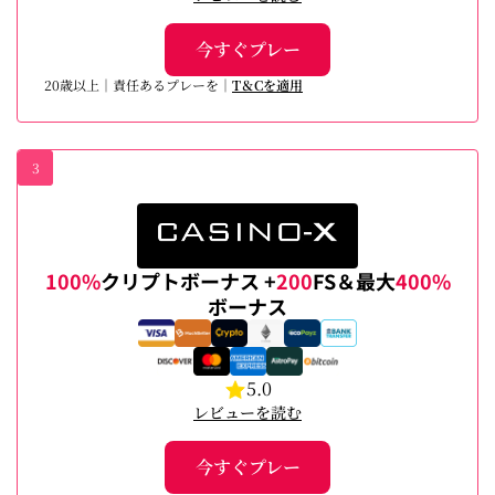
今すぐプレー
20歳以上｜責任あるプレーを｜
T＆Cを適用
3
100%
クリプトボーナス +
200
FS＆最大
400%
ボーナス
5.0
レビューを読む
今すぐプレー