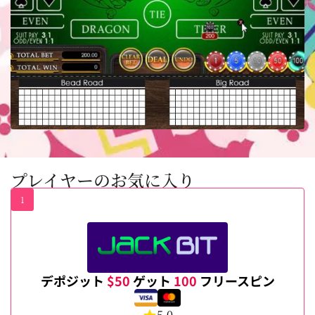
プレイヤーのお気に入り
1
デポジット
$50
ゲット
100
フリースピン
5.0