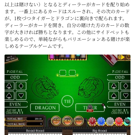
以上は賭けない）となるとディーラーがカードを配り始め
ます。一番上にあるカードはスルーされ、その次のカード
が、1枚づつタイガーとドラゴンに裏向きで配られます。
ディーラーがカードを開き、自分の賭けた方のカードの数
字が大きければ勝ちとなります。この他にサイドベットも
楽しめるので、単純ながらもバリエーションある賭けが楽
しめるテーブルゲームです。