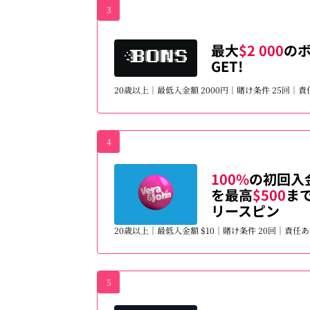
3
最大
$2 000
の
GET!
20歳以上｜最低入金額 2000円｜賭け条件 25回｜
4
100%
の初回入
を最高
$500
まで
リースピン
20歳以上｜最低入金額 $10｜賭け条件 20回｜責任
5