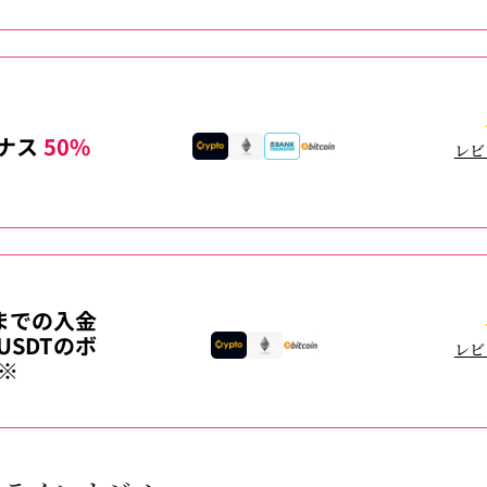
ナス
50%
レビ
までの入金
USDTのボ
レビ
※