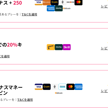
ナス +
250
レビ
責任あるプレーを｜
T＆Cを適用
での
20%
キ
レビ
Cを適用
ナスマネー
レビ
ピン
あるプレーを｜
T＆Cを適用