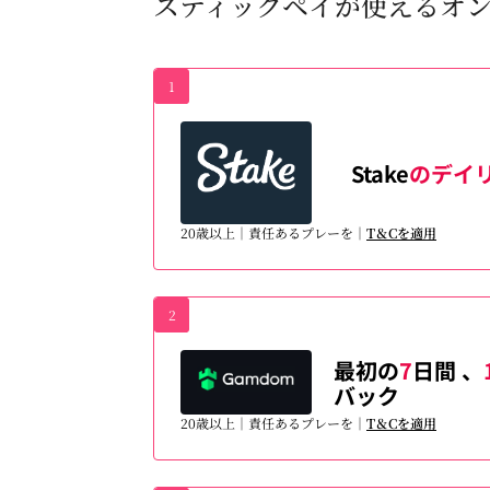
スティックペイが使えるオ
1
Stake
のデイ
20歳以上｜責任あるプレーを｜
T＆Cを適用
2
最初の
7
日間 、
バック
20歳以上｜責任あるプレーを｜
T＆Cを適用