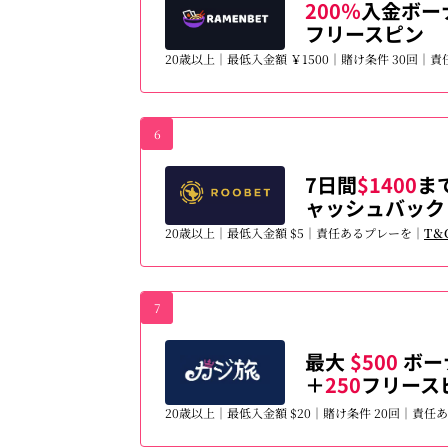
200％
入金ボー
フリースピン
20歳以上｜最低入金額 ￥1500｜賭け条件 30回｜
6
7日間
$1400
ま
ャッシュバック
20歳以上｜最低入金額 $5｜責任あるプレーを｜
T＆
7
最大
$500
ボー
＋
250
フリース
20歳以上｜最低入金額 $20｜賭け条件 20回｜責任