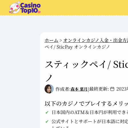
ホーム
>
オンラインカジノ入金・出金方法
ペイ/ SticPay オンラインカジノ
スティックペイ/ St
ノ
最終更新:
202
作成者:
|
森本 葉月
以下のカジノでプレイするメリッ
日本国内のATM＆日本円が利用でき
公式サイトとサポートが日本語に対