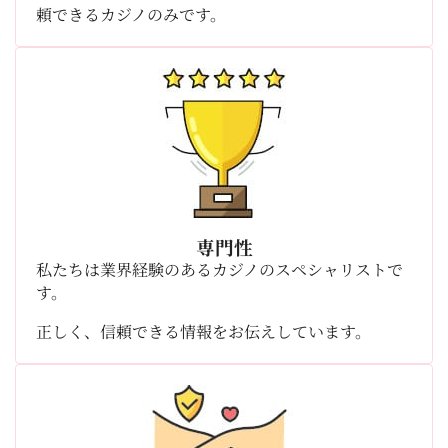
頼できるカジノのみです。
専門性
私たちは業界経験のあるカジノのスペシャリストで
す。
正しく、信頼できる情報をお伝えしています。