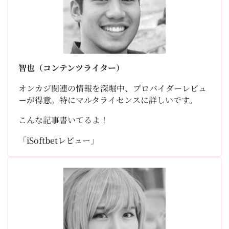
智也（コンテンツライター）
オンカジ関連の情報を深堀中、プロバイダーレビュ
ーが得意。特にマルタライセンスに詳しいです。
こんな記事書いてるよ！
「
iSoftbetレビュー
」