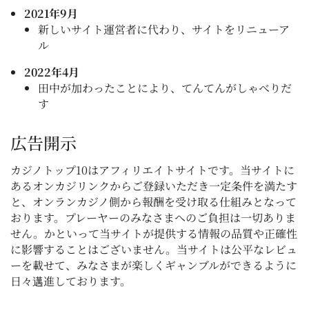
2021年9月
新しいサイト運営者に代わり、サイトをリニューア
ル
2022年4月
田中が加わったことにより、てんてんがしゃべりだ
す
広告開示
カジノトップ10はアフィリエイトサイトです。当サイトに
あるオンカジリンクからご登録いただき一定条件を満たす
と、オンランカジノ側から報酬を受け取る仕組みとなって
おります。プレーヤーのみなさまへのご負担は一切ありま
せん。かといって当サイトが提供する情報の品質や正確性
に影響することはございません。当サイトは公平なレビュ
ーを載せて、みなさまが楽しくギャンブルができるように
日々邁進しております。