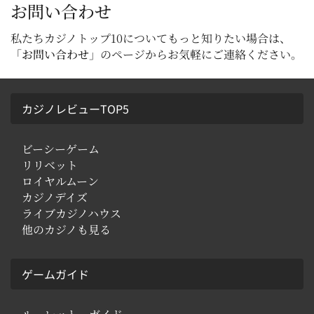
お問い合わせ
私たちカジノトップ10についてもっと知りたい場合は、
「
お問い合わせ
」のページからお気軽にご連絡ください。
カジノレビューTOP5
ビーシーゲーム
リリベット
ロイヤルムーン
カジノデイズ
ライブカジノハウス
他のカジノも見る
ゲームガイド