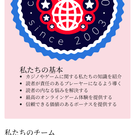
私たちの基本
カジノやゲームに関する私たちの知識を紹介
読者が責任のあるプレーヤーになるよう導く
読者の内なる悩みを解決する
最高のオンラインゲーム体験を提供する
信頼できる価値のあるボーナスを提供する
私たちのチーム