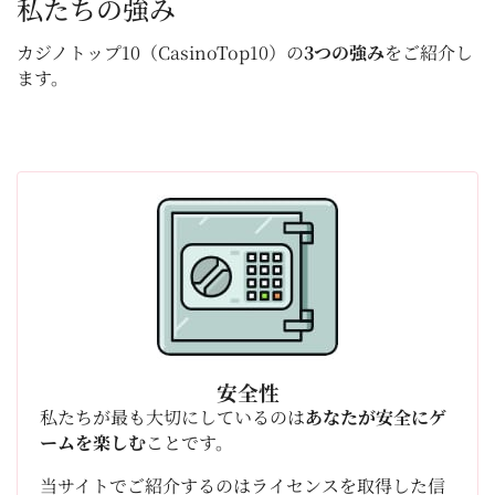
私たちの強み
カジノトップ10（CasinoTop10）の
3つの強み
をご紹介し
ます。
安全性
私たちが最も大切にしているのは
あなたが安全にゲ
ームを楽しむ
ことです。
当サイトでご紹介するのはライセンスを取得した信