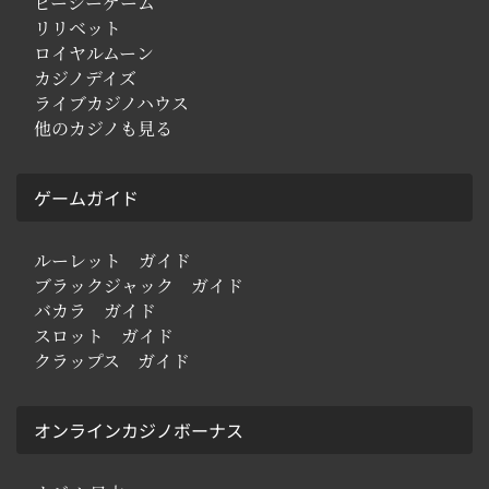
ビーシーゲーム
リリベット
ロイヤルムーン
カジノデイズ
ライブカジノハウス
他のカジノも見る
ゲームガイド
ルーレット ガイド
ブラックジャック ガイド
バカラ ガイド
スロット ガイド
クラップス ガイド
オンラインカジノボーナス