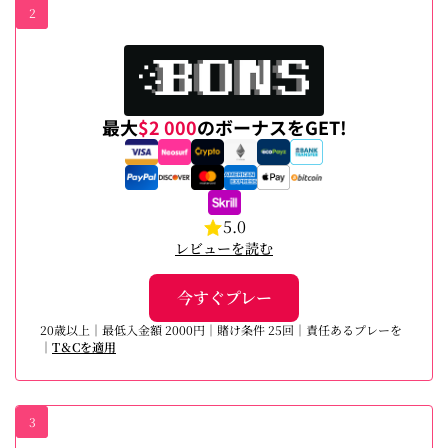
2
最大
$2 000
のボーナスをGET!
5.0
レビューを読む
今すぐプレー
20歳以上｜最低入金額 2000円｜賭け条件 25回｜責任あるプレーを
｜
T＆Cを適用
3