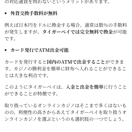
の対応通貨を問わないというメリットがあります。
外貨交換手数料が無料
例えば日本円をドルに換金する場合、通常は数％の手数料
が発生しますが、
タイガーペイでは完全無料で換金
が可能
です。
カード発行でATM出金可能
カードを発行すると
国内のATMで出金すること
ができま
す。カジノの勝利金を簡単に財布へ入れることができるこ
とは大きな利点です。
このようにタイガーペイは、
入金と出金を簡単
に行うこと
ができることが特徴です。
取り扱っているオンラインカジノはそこまで多くはないも
のの、利便性の高さからあえてタイガーペイを取り扱うオ
ンラインカジノを選ぶというのも選択肢の一つでしょう。