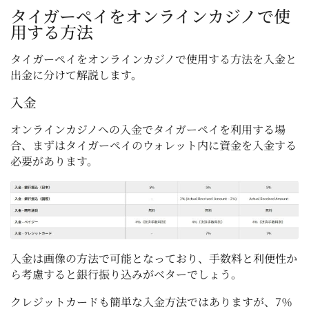
タイガーペイをオンラインカジノで使
用する方法
タイガーペイをオンラインカジノで使用する方法を入金と
出金に分けて解説します。
入金
オンラインカジノへの入金でタイガーペイを利用する場
合、まずはタイガーペイのウォレット内に資金を入金する
必要があります。
入金は画像の方法で可能となっており、手数料と利便性か
ら考慮すると銀行振り込みがベターでしょう。
クレジットカードも簡単な入金方法ではありますが、7％