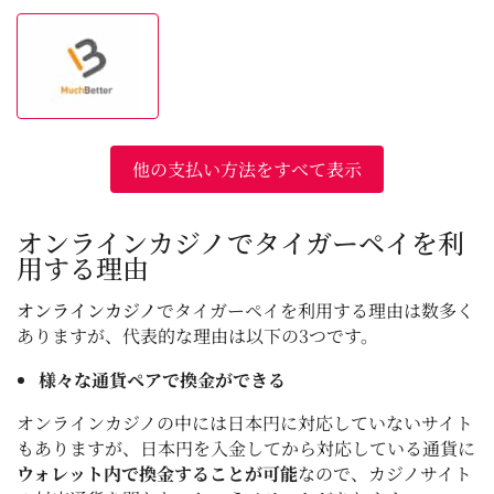
他の支払い方法をすべて表示
オンラインカジノでタイガーペイを利
用する理由
オンラインカジノ
でタイガーペイを利用する理由は数多く
ありますが、代表的な理由は以下の3つです。
様々な通貨ペアで換金ができる
オンラインカジノの中には日本円に対応していないサイト
もありますが、日本円を入金してから対応している通貨に
ウォレット内で換金することが可能
なので、カジノサイト