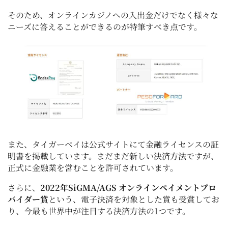
そのため、オンラインカジノへの入出金だけでなく様々な
ニーズに答えることができるのが特筆すべき点です。
また、タイガーペイは公式サイトにて金融ライセンスの証
明書を掲載しています。まだまだ新しい
決済方法
ですが、
正式に金融業を営むことを許可されています。
さらに、
2022年SiGMA/AGS オンラインペイメントプロ
バイダー賞
という、電子決済を対象とした賞も受賞してお
り、今最も世界中が注目する決済方法の1つです。