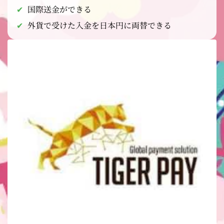
国際送金ができる
外貨で受けた入金を日本円に両替できる