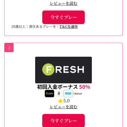
レビューを読む
今すぐプレー
20歳以上｜責任あるプレーを｜
T＆Cを適用
2
初回入金ボーナス
50%
5.0
レビューを読む
今すぐプレー