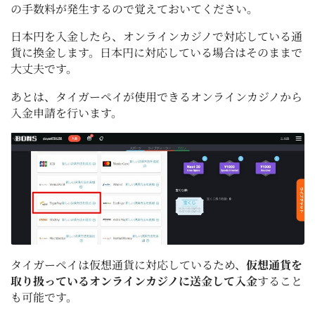
の手数料が発生するので覚えておいてください。
日本円を入金したら、オンラインカジノで対応している通
貨に換金します。日本円に対応している場合はそのままで
大丈夫です。
あとは、タイガーペイが使用できるオンラインカジノから
入金申請を行います。
タイガーペイは仮想通貨に対応しているため、
仮想通貨を
取り扱っているオンラインカジノに送金して入金
すること
も可能です。