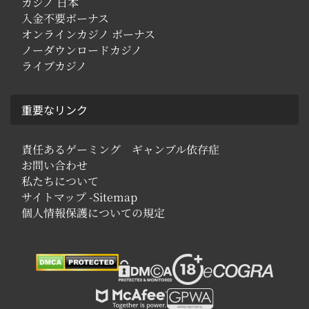
カジノ 日本
入金不要ボーナス
オンラインカジノ ボーナス
ノーダウンロードカジノ
ライブカジノ
重要なリンク
責任あるゲーミング ギャンブル依存症
お問い合わせ
私たちについて
サイトマップ -Sitemap
個人情報保護についての規定