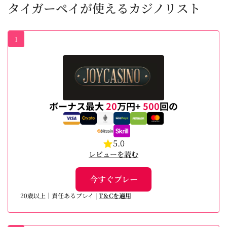
タイガーペイが使えるカジノリスト
1
ボーナス最大
20
万円+
500
回の
5.0
レビューを読む
今すぐプレー
20歳以上｜責任あるプレイ |
T＆Cを適用