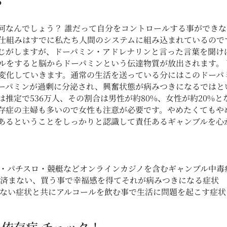
？
何なんでしょう？ 誰だって自分をコントロールする事ができ
仕組みはすでに私たち人間のシステムに組み込まれているので
じがしますが、ドーパミン・アドレナリンと言った言葉を聞け
ルをすると脳からドーパミンという伝達物質が放出されます。
変化していきます。通常の生活を送っている分にはこのドーパ
ーパミンが過剰に分泌され、興奮状態が病みつきになるではとい
推定で536万人、その割合は男性が約80%、女性が約20%
存症の主婦も多いので女性も注意が必要です。やめたくてもや
あるということをしっかりと認識して責任あるギャンブルを心
・パチスロ・競艇などオンラインカジノを含むギャンブル中毒
済まない、買う事で幸福感を得てそれが病みつきになる症状
ない症状と共にアルコールを飲む事で生活に問題を起こす症状
依存症 チェック！