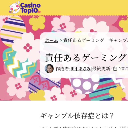
ホーム
>
責任あるゲーミング ギャンブ
責任あるゲーミング
最終更新:
20
作成者:
|
田中あさみ
ギャンブル依存症とは？