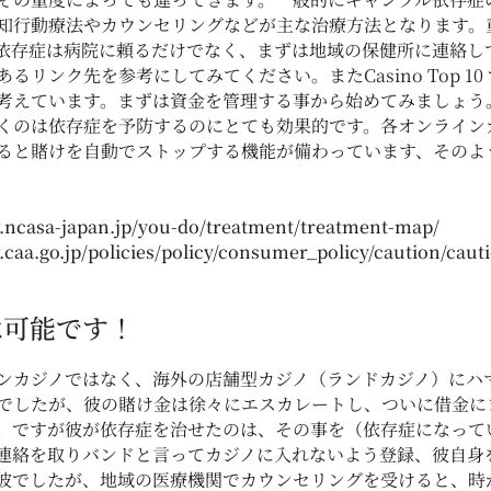
知行動療法やカウンセリングなどが主な治療方法となります。
依存症は病院に頼るだけでなく、まずは地域の保健所に連絡し
リンク先を参考にしてみてください。またCasino Top 1
考えています。まずは資金を管理する事から始めてみましょう
くのは依存症を予防するのにとても効果的です。各オンライン
ると賭けを自動でストップする機能が備わっています、そのよ
.ncasa-japan.jp/you-do/treatment/treatment-map/
.caa.go.jp/policies/policy/consumer_policy/caution/caut
は可能です！
ンカジノではなく、海外の店舗型カジノ（ランドカジノ）にハ
でしたが、彼の賭け金は徐々にエスカレートし、ついに借金に
。ですが彼が依存症を治せたのは、その事を（依存症になって
連絡を取りバンドと言ってカジノに入れないよう登録、彼自身
彼でしたが、地域の医療機関でカウンセリングを受けると、時