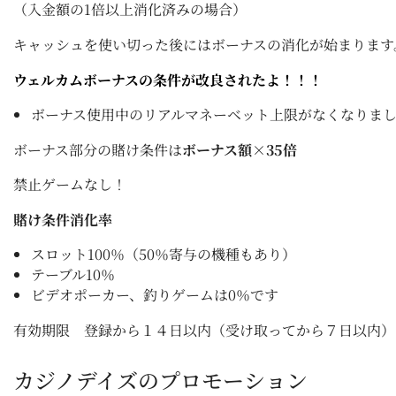
（入金額の1倍以上消化済みの場合）
キャッシュを使い切った後にはボーナスの消化が始まります
ウェルカムボーナスの条件が改良されたよ！！！
ボーナス使用中のリアルマネーベット上限がなくなりま
ボーナス部分の賭け条件は
ボーナス額×35倍
禁止ゲームなし！
賭け条件消化率
スロット100％（50％寄与の機種もあり）
テーブル10％
ビデオポーカー、釣りゲームは0％です
有効期限 登録から１４日以内（受け取ってから７日以内）
カジノデイズのプロモーション