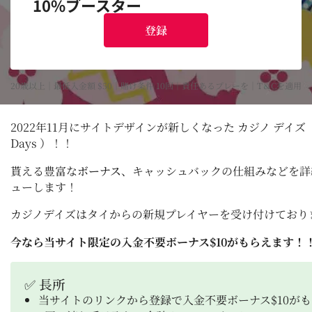
10%ブースター
登録
20歳以上｜最低入金額 $50｜賭け条件 10回｜責任あるプレーを｜T＆Cを適用
2022年11月にサイトデザインが新しくなった カジノ デイズ （ 
Days ）！！
貰える豊富な
ボーナス
、キャッシュバックの仕組みなどを詳
ューします！
カジノデイズはタイからの新規プレイヤーを受け付けており
今なら当サイト限定の入金不要ボーナス$10がもらえます！
✅ 長所
当サイトのリンクから登録で入金不要ボーナス$10が