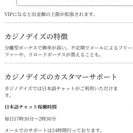
VIPになると出金額の上限が拡張されます。
カジノデイズの特徴
分離型ボーナスで勝率が高い。不定期でメールによるフリー
ファーや、リロードボーナスが貰えることも。
カジノデイズのカスタマーサポート
カジノデイズでは日本語チャットがご利用いただけま
す。
日本語チャット稼働時間
毎日17時30分～2時30分
メールでのサポートは24時間行っております。