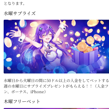
となります。
水曜サプライズ
水曜日から火曜日の間に50ドル以上の入金をしてベットす
週の水曜日にサプライズプレゼントがもらえる！！（入金フ
ン、ボーナス、iPhone）
木曜フリーベット