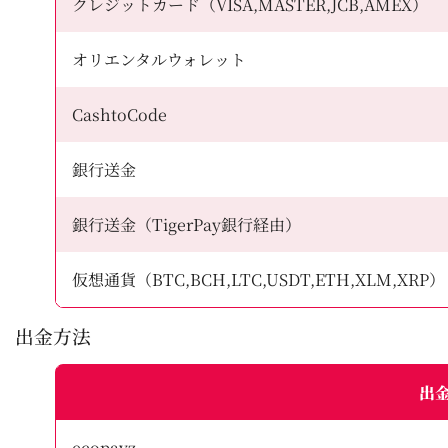
クレジットカード（VISA,MASTER,JCB,AMEX）
オリエンタルウォレット
CashtoCode
銀行送金
銀行送金（TigerPay銀行経由）
仮想通貨（BTC,BCH,LTC,USDT,ETH,XLM,XRP）
出金方法
出
ecopayz