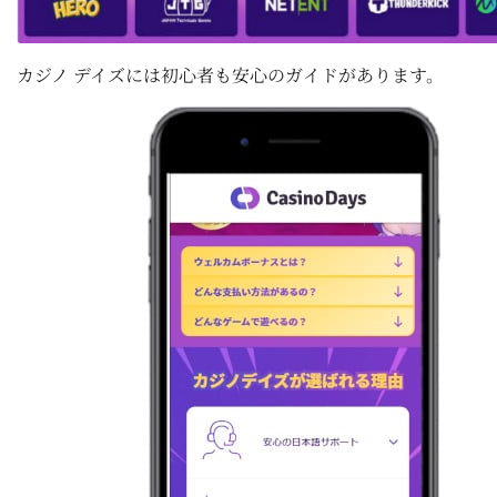
カジノ デイズには初心者も安心のガイドがあります。