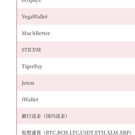
VegaWallet
MuchBetter
STICPAY
TigerPay
Jeton
iWallet
銀行送金（国内送金）
仮想通貨（BTC,BCH,LTC,USDT,ETH,XLM,XRP）