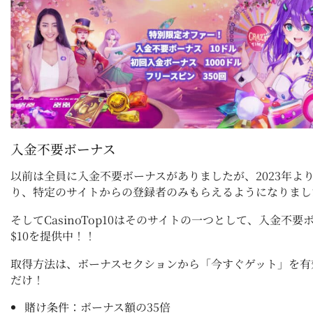
入金不要ボーナス
以前は全員に入金不要ボーナスがありましたが、2023年よ
り、特定のサイトからの登録者のみもらえるようになりまし
そしてCasinoTop10はそのサイトの一つとして、入金不要
$10を提供中！！
取得方法は、ボーナスセクションから「今すぐゲット」を有
だけ！
賭け条件：ボーナス額の35倍