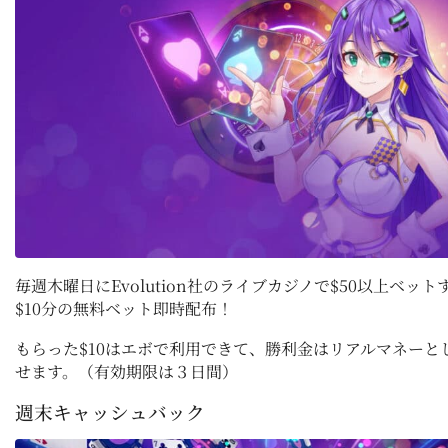
毎週木曜日にEvolution社のライブカジノで$50以上ベット
$10分の無料ベット即時配布！
もらった$10はエボで利用できて、勝利金はリアルマネーと
せます。（有効期限は３日間）
週末キャッシュバック