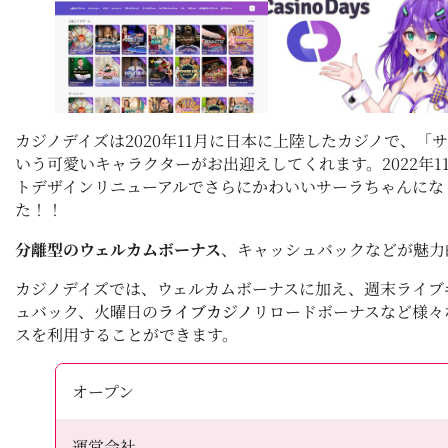
カジノデイズは2020年11月に日本に上陸したカジノで、「
いう可愛いキャラクターがお出迎えしてくれます。2022年1
トデザインリニューアルでさらにかわいいサーラちゃんにな
た！！
分離型のウェルカムボーナス
、キャッシュバックなどが魅力
カジノデイズでは、ウェルカムボーナスに加え、週末ライブ
ュバック、火曜日の
ライブカジノ
リロードボーナスなど様々
スを利用することができます。
オープン
運営会社