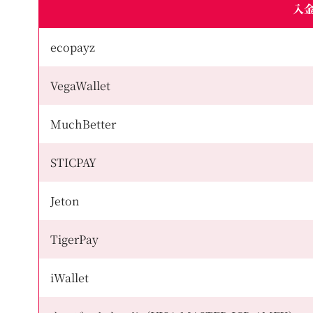
入
ecopayz
VegaWallet
MuchBetter
STICPAY
Jeton
TigerPay
iWallet