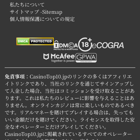
私たちについて
サイトマップ -Sitemap
個人情報保護についての規定
免責事項
：CasinoTop10.jpのリンクの多くはアフィリエ
イトリンクであり、当社のリンクを通じてサインアップし
て入金した場合、当社はコミッションを受け取ることがあ
ります。これは私たちのレビューに影響を与えることはあ
りません。オンラインカジノは常に楽しいものであるべき
です。リアルマネーを賭けてプレイする場合は、失っても
いい金額だけを賭けてください。ライセンスを取得した安
全なオペレーターとだけプレイしてください。
CasinoTop10.jpに掲載されているすべてのオペレーター