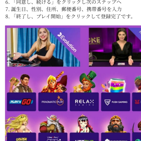
「同意し、続ける」をクリックし次のステップへ
誕生日、性別、住所、郵便番号、携帯番号を入力
「終了し、プレイ開始」をクリックして登録完了です。