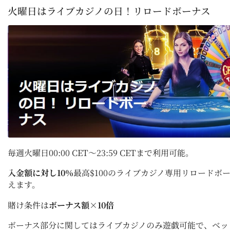
火曜日はライブカジノの日！リロードボーナス
毎週火曜日00:00 CET〜23:59 CETまで利用可能。
入金額に対し10％
最高$100のライブカジノ専用リロードボ
えます。
賭け条件は
ボーナス額×10倍
ボーナス部分に関してはライブカジノのみ遊戯可能で、ベッ