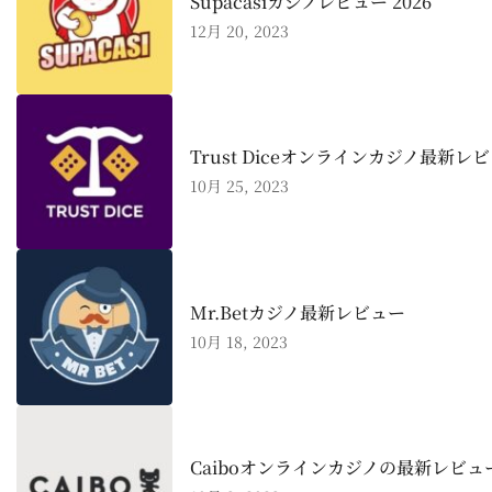
Supacasiカジノレビュー 2026
12月 20, 2023
カジノデイズ/ CasinoDaysオンラインカジノ最新レビュー！ 
カジノ デイズ （ Casino Days ）のボーナス
入金不要ボーナス
Trust Diceオンラインカジノ最新レ
ウェルカムボーナス
10月 25, 2023
カジノデイズのプロモーション
火曜日はライブカジノの日！リロードボーナス
水曜サプライズ
Mr.Betカジノ最新レビュー
木曜フリーベット
10月 18, 2023
週末キャッシュバック
カジノデイズのロイヤリティプログラム
カジノデイズの登録方法
Caiboオンラインカジノの最新レビュ