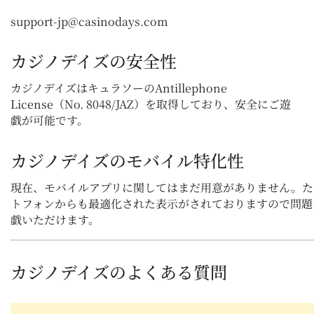
support-jp@casinodays.com
カジノデイズの安全性
カジノデイズはキュラソーのAntillephone
License（No. 8048/JAZ）を取得しており、安全にご遊
戯が可能です。
カジノデイズのモバイル特化性
現在、モバイルアプリに関してはまだ用意がありません。た
トフォンからも最適化された表示がされておりますので問題
戯いただけます。
カジノデイズのよくある質問