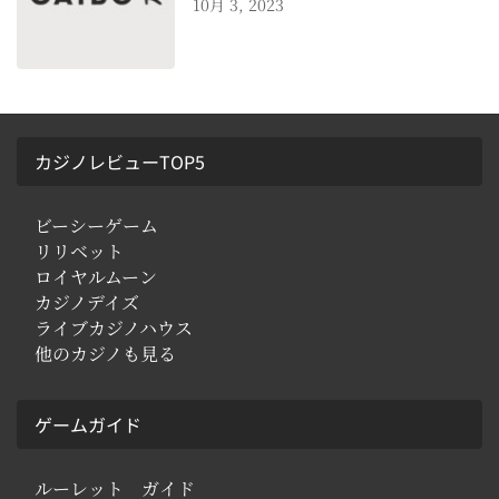
10月 3, 2023
カジノ デイズで遊べるゲームについて
スロット
ライブカジノ
スポーツベット
カジノレビューTOP5
入出金方法について
入金方法
ビーシーゲーム
リリベット
出金方法
ロイヤルムーン
カジノデイズ
カジノデイズの特徴
ライブカジノハウス
カジノデイズのカスタマーサポート
他のカジノも見る
カジノデイズの安全性
ゲームガイド
カジノデイズのモバイル特化性
カジノデイズのよくある質問
ルーレット ガイド