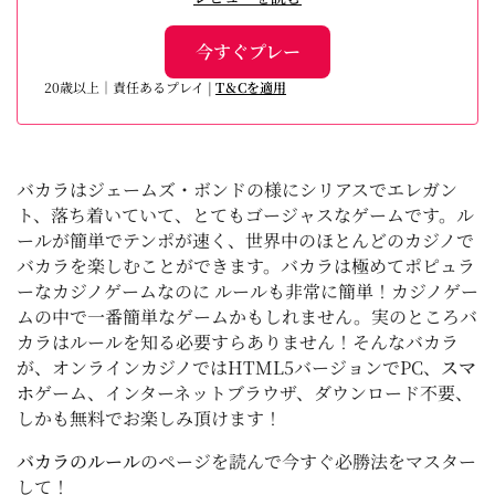
今すぐプレー
20歳以上｜責任あるプレイ |
T＆Cを適用
バカラはジェームズ・ボンドの様にシリアスでエレガン
ト、落ち着いていて、とてもゴージャスなゲームです。ル
ールが簡単でテンポが速く、世界中のほとんどのカジノで
バカラを楽しむことができます。バカラは極めてポピュラ
ーなカジノゲームなのに ルールも非常に簡単！カジノゲー
ムの中で一番簡単なゲームかもしれません。実のところバ
カラはルールを知る必要すらありません！そんなバカラ
が、オンラインカジノではHTML5バージョンでPC、
スマ
ホ
ゲーム、インターネットブラウザ、ダウンロード不要、
しかも無料でお楽しみ頂けます！
バカラのルール
のページを読んで今すぐ必勝法をマスター
して！