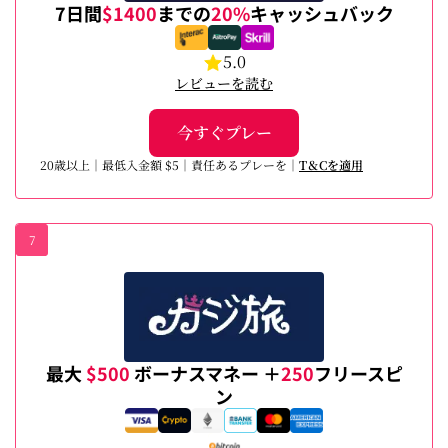
7日間
$1400
までの
20%
キャッシュバック
5.0
レビューを読む
今すぐプレー
20歳以上｜最低入金額 $5｜責任あるプレーを｜
T＆Cを適用
7
最大
$500
ボーナスマネー ＋
250
フリースピ
ン