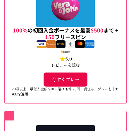
100%
の初回入金ボーナスを最高
$500
まで +
150
フリースピン
5.0
レビューを読む
今すぐプレー
20歳以上｜最低入金額 $10｜賭け条件 20回｜責任あるプレーを｜
T
＆Cを適用
5