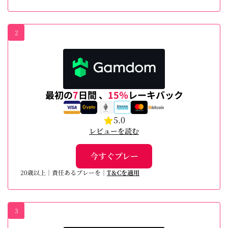
2
最初の
7
日間 、
15％
レーキバック
5.0
レビューを読む
今すぐプレー
20歳以上｜責任あるプレーを｜
T＆Cを適用
3