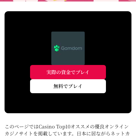
実際の資金でプレイ
無料でプレイ
このページではCasino Top10オススメの優良オンライン
カジノサイトを掲載しています。日本に居ながらネットカ