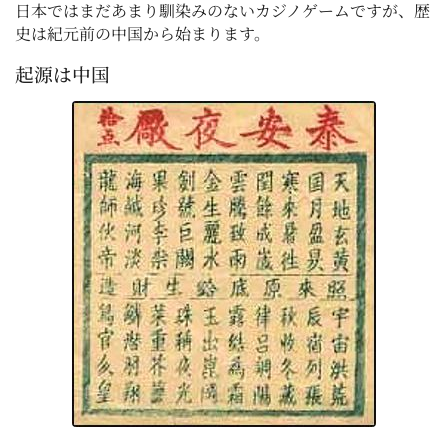
日本ではまだあまり馴染みのないカジノゲームですが、歴
史は紀元前の中国から始まります。
起源は中国