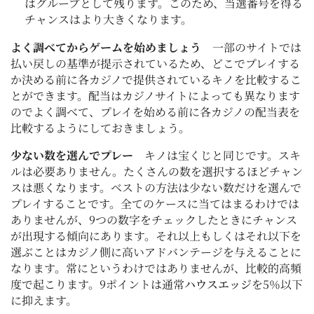
はグループとして残ります。このため、当選番号を得る
チャンスはより大きくなります。
よく調べてからゲームを始めましょう
一部のサイトでは
払い戻しの基準が提示されているため、どこでプレイする
か決める前に各カジノで提供されているキノを比較するこ
とができます。配当はカジノサイトによっても異なります
のでよく調べて、プレイを始める前に各カジノの配当表を
比較するようにしておきましょう。
少ない数を選んでプレー
キノは宝くじと同じです。スキ
ルは必要ありません。たくさんの数を選択するほどチャン
スは悪くなります。ベストの方法は少ない数だけを選んで
プレイすることです。全てのケースに当てはまるわけでは
ありませんが、9つの数字をチェックしたときにチャンス
が出現する傾向にあります。それ以上もしくはそれ以下を
選ぶことはカジノ側に高いアドバンテージを与えることに
なります。常にというわけではありませんが、比較的高頻
度で起こります。9ポイントは通常
ハウスエッジ
を5％以下
に抑えます。