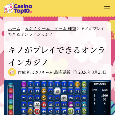
+
オンラインカジノ解説
ホーム
>
カジノ ゲーム – ゲーム 種類
>
キノがプレイ
できるオンラインカジノ
+
カジノサイトのレビュー
+
キノがプレイできるオンラ
支払い方法
+
インカジノ
カジノゲーム解説
+
無料ゲーム
最終更新:
2026年3月23日
作成者:
|
カジノチーム