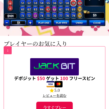
プレイヤーのお気に入り
1
デポジット
$50
ゲット
100
フリースピン
5.0
レビューを読む
今すぐプレー