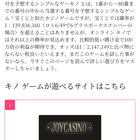
号を予想するシンプルなゲーキノ とは、1番から～80番ま
での番号の中から当選する番号を予想するシンプルなゲー
ム！宝くじと似たカジノゲームですが、宝くじでは確率が
1：139,836,160（ロト6/49で6プラスボーナスナンバーの
場合）を超えることはありませんが、オンライン キノで
はそれ以上の勝率が見込めます。比較的低い賭け金で100
万倍の利益が期待でき、オッズは1：2,147,149と比べ物に
ならない程良いといえます。まだこのゲームを試した事が
ないなら、今すぐこのページを読んで詳しい遊び方をマス
ターしちゃいましょう。
キノ ゲームが遊べるサイトはこちら
1