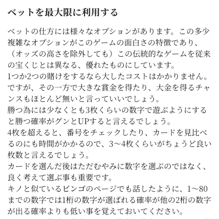
ベットを最大限に利用する
ベットの仕方には様々なオプションがあります。この多少
複雑なオプションがこのゲームの面白さの特徴であり、
（オッズの高さを除外しても）この伝統的なゲームを従来
の宝くじとは異なる、優れたものにしています。
1つか2つの賭けをするなら大したコストはかかりません。
ですが、その一方で大きな賞金を得たり、大金を得るチャ
ンスもほとんど無いと言っていいでしょう。
勝つ為には少なくとも3枚くらいの数字で遊ぶようにする
と勝つ確率がグンとUPすると言えるでしょう。
4枚を超えると、番号をチェックしたり、カードを見比べ
るのにも時間がかかるので、3～4枚くらいがちょうど良い
枚数と言えるでしょう。
カードを選んだ後はただむやみに数字を選ぶのではなく、
良く考えて選ぶ事も重要です。
キノと似ている
ビンゴ
のページでも話したように、1～80
までの数字では1桁の数字が選ばれる確率が他の2桁の数字
が出る確率よりも低い事を覚えておいてください。