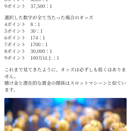
9ポイント 37,500：1
選択した数字が全て当たった場合のオッズ
4ポイント 8：1
5ポイント 30：1
6ポイント 174：1
7ポイント 1700：1
8ポイント 30,000：1
9ポイント 100万以上：1
これまで見てきたように、オッズは必ずしも低くはありま
せん。
賭け金と潜在的な賞金の関係はスロットマシーンと似てい
ます。