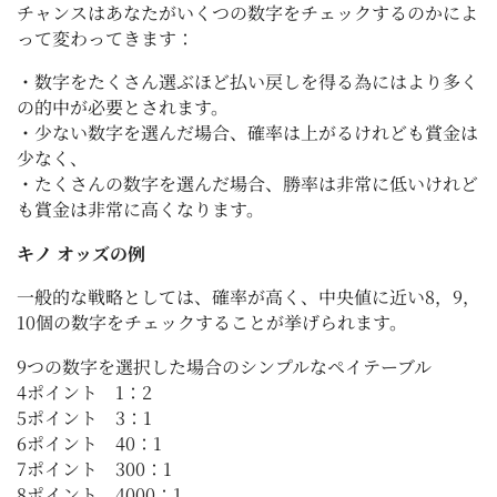
チャンスはあなたがいくつの数字をチェックするのかによ
って変わってきます：
・数字をたくさん選ぶほど払い戻しを得る為にはより多く
の的中が必要とされます。
・少ない数字を選んだ場合、確率は上がるけれども賞金は
少なく、
・たくさんの数字を選んだ場合、勝率は非常に低いけれど
も賞金は非常に高くなります。
キノ オッズの例
一般的な戦略としては、確率が高く、中央値に近い8，9，
10個の数字をチェックすることが挙げられます。
9つの数字を選択した場合のシンプルなペイテーブル
4ポイント 1：2
5ポイント 3：1
6ポイント 40：1
7ポイント 300：1
8ポイント 4000：1