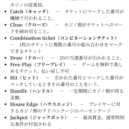
カジノの従業員。
Catch（キャッチ）
－ チケットにマークした番号が
機械で引かれること。
Close（クローズ）
－ カジノ側がチケットへのマー
クを締め切ること。
Combination ticket（コンビネーションチケット）
－ 1枚のチケットに複数の番号の組み合わせをマーク
できるチケット
Draw（ドロー）
－ 20の当選番号が引かれること。
Free-Play（フリープレイ）
－ ゲームを無料で楽し
めるチケット。払い戻し不可
Hit（ヒット）
－ 引かれた番号とマークした番号が
マッチしているときその番号のことをいう。
Handle（ハンドル）
－ 一定期間にカジノ側が得る
金額。
House Edge（ハウスエッジ）
－ プレイヤーに対
するカジノ側のアドバンテージのパーセンテージ
Jackpot（ジャックポット）
－ 最高賞金。通常特別
な条件が付加される