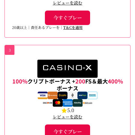
レビューを読む
今すぐプレー
20歳以上｜責任あるプレーを｜
T＆Cを適用
3
100%
クリプトボーナス +
200
FS＆最大
400%
ボーナス
5.0
レビューを読む
今すぐプレー