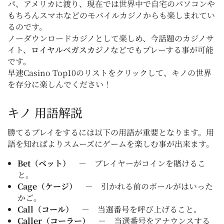
パ、アメリカに渡り、現在では世界中で自宅のパソコンや
もちろんスマホなどのモバイルカジノからも楽しまれてい
るのです。
ノーダウンロードカジノとして楽しめ、今話題のカジノサ
イト、
ロイヤルベガスカジノ
などでもプレーする事が可能
です。
早速Casino Top10のリストをクリックして、キノの世界
を存分に楽しんでください！
キノ 用語解説
勝てるプレイをするには以下の用語が重要となります。用
語を知ればよりスムーズにゲームを楽しむ事が出来ます。
Bet（ベット）
－ プレイヤーがコインを賭けるこ
と。
Cage（ケージ）
－ 引かれる前のボールがはいった
かご。
Call（コール）
－ 当選番号を呼び上げること。
Caller（コーラー）
－ 当選番号をアナウンスする