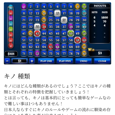
キノ 種類
キノにはどんな種類があるのでしょう？ここではキノの種
類とそれぞれの特徴を把握していきましょう！
とは言っても、キノは基本的にとっても簡単なゲームなの
で難しい事は1つもありません！
日本人ならすぐにキノのルールやゲームの流れに馴染め存