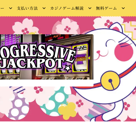
ュー
支払い方法
カジノゲーム解説
無料ゲーム