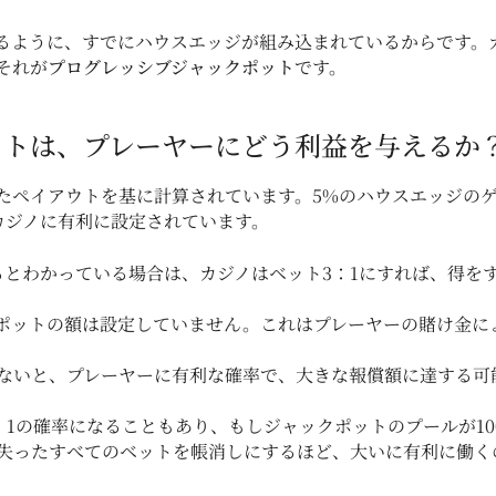
るように、すでにハウスエッジが組み込まれているからです。
それが
プログレッシブジャックポット
です。
ットは、プレーヤーにどう利益を与えるか
たペイアウトを基に計算されています。5%のハウスエッジの
カジノに有利に設定されています。
るとわかっている場合は、カジノはベット3：1にすれば、得を
ポットの額は設定していません。これはプレーヤーの賭け金に
ないと、プレーヤーに有利な確率で、大きな報償額に達する可
00：1の確率になることもあり、もしジャックポットのプールが1
失ったすべてのベットを帳消しにするほど、大いに有利に働く