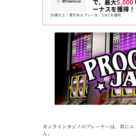
で、最大
5,000
ーナスを獲得！
20歳以上｜責任あるプレーを｜T＆Cを適用
オンラインカジノ
のプレーヤーは、常にエ
ん。