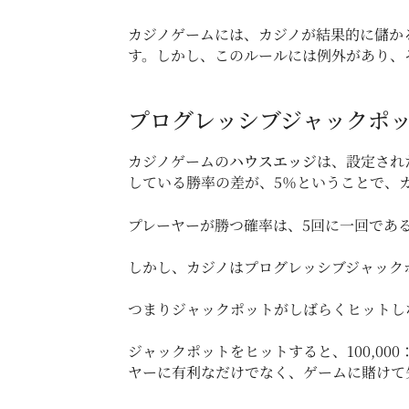
カジノゲームには、カジノが結果的に儲か
す。しかし、このルールには例外があり、
プログレッシブジャックポ
カジノゲームの
ハウスエッジ
は、設定され
している勝率の差が、5％ということで、
プレーヤーが勝つ確率は、5回に一回であ
しかし、カジノはプログレッシブジャック
つまりジャックポットがしばらくヒットし
ジャックポットをヒットすると、100,0
ヤーに有利なだけでなく、ゲームに賭けて