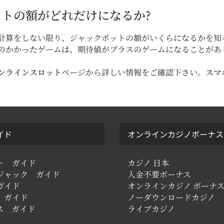
トの額がどれだけになるか?
計算をしない限り、ジャックポットの額がいくらになるかを知
のかかったゲームは、期待値がプラスのゲームになることがあ
ンラインスロット
ページから詳しい情報をご確認下さい。
スマ
イド
オンラインカジノボーナス
ト ガイド
カジノ 日本
ジャック ガイド
入金不要ボーナス
ガイド
オンラインカジノ ボーナ
 ガイド
ノーダウンロードカジノ
ス ガイド
ライブカジノ