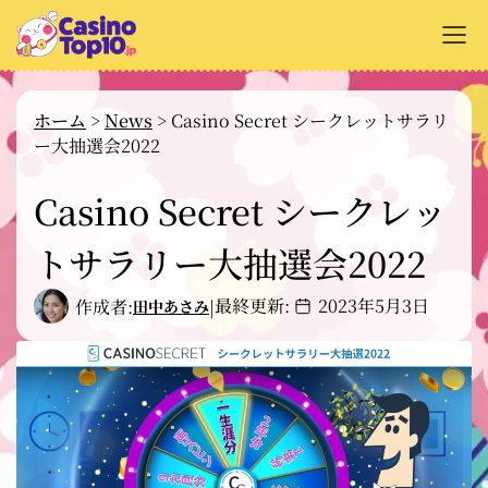
+
オンラインカジノ解説
ホーム
>
News
>
Casino Secret シークレットサラリ
ー大抽選会2022
+
カジノサイトのレビュー
+
Casino Secret シークレッ
支払い方法
+
トサラリー大抽選会2022
カジノゲーム解説
+
無料ゲーム
最終更新:
2023年5月3日
作成者:
|
田中あさみ