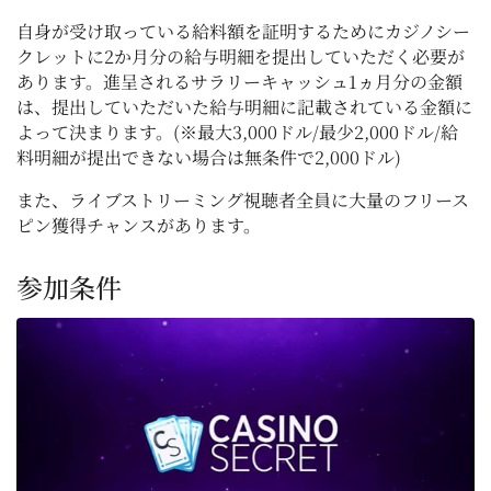
自身が受け取っている給料額を証明するためにカジノシー
クレットに2か月分の給与明細を提出していただく必要が
あります。進呈されるサラリーキャッシュ1ヵ月分の金額
は、提出していただいた給与明細に記載されている金額に
よって決まります。(※最大3,000ドル/最少2,000ドル/給
料明細が提出できない場合は無条件で2,000ドル)
また、ライブストリーミング視聴者全員に大量のフリース
ピン獲得チャンスがあります。
参加条件