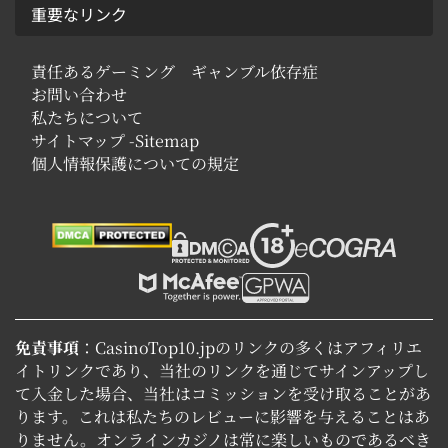
重要なリンク
責任あるゲーミング ギャンブル依存症
お問い合わせ
私たちについて
サイトマップ -Sitemap
個人情報保護についての規定
免責事項
：CasinoTop10.jpのリンクの多くはアフィリエ
イトリンクであり、当社のリンクを通じてサインアップし
て入金した場合、当社はコミッションを受け取ることがあ
ります。これは私たちのレビューに影響を与えることはあ
りません。オンラインカジノは常に楽しいものであるべき