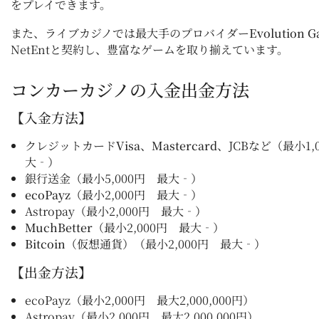
をプレイできます。
また、ライブカジノでは最大手のプロバイダー
Evolution 
NetEntと契約し、豊富なゲームを取り揃えています。
コンカーカジノの入金出金方法
【入金方法】
クレジットカード
Visa
、
Mastercard
、JCBなど（最小1,
大‐）
銀行送金（最小5,000円 最大‐）
ecoPayz
（最小2,000円 最大‐）
Astropay（最小2,000円 最大‐）
MuchBetter
（最小2,000円 最大‐）
Bitcoin
（仮想通貨）（最小2,000円 最大‐）
【出金方法】
ecoPayz（最小2,000円 最大2,000,000円）
Astropay（最小2,000円 最大2,000,000円）