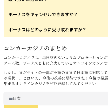
コンカーカジノの取り扱い通貨は円の他に、ポンド(GBP
ロ(EUR)、 ドル(USD)、カナダドル(CAD)、ニュージー
ル(NZD)、インドルピー (INR)があります。
ボーナスをキャンセルできますか？
「ボーナス履歴」より、不要なボーナスを選択してキャ
ることができます。
ボーナスはどのように受け取れますか？
ほとんどのプロモーションのボーナスを受け取るには、
該当するコードを入力する必要があります。忘れずに入
ょう！
コンカーカジノのまとめ
コンカーカジノでは、毎日飽きないようなプロモーションが
ゲーム数、ボーナスともに充実しているオンラインカジノで
しかし、まだサイトの一部が英語のままで日本語に対応して
が現状…。とはいえ、今後の改善に期待ですね！今後の発展
集まるオンラインカジノをぜひ登録してみてください！
目次