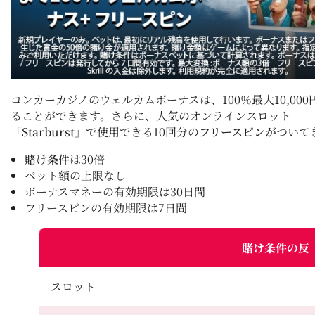
コンカーカジノのウェルカムボーナスは、100％最大10,00
ることができます。さらに、人気のオンラインスロット
「
Starburst
」で使用できる10回分の
フリースピンが
ついて
賭け条件
は30倍
ベット額の上限なし
ボーナスマネーの有効期限は30日間
フリースピンの有効期限は7日間
賭け条件の反
スロット