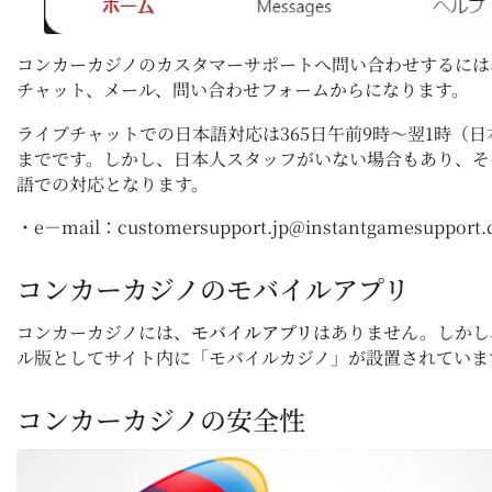
コンカーカジノのカスタマーサポートへ問い合わせするには
チャット、メール、問い合わせフォームからになります。
ライブチャットでの日本語対応は365日午前9時〜翌1時（日
までです。しかし、日本人スタッフがいない場合もあり、そ
語での対応となります。
・e－mail：
customersupport.jp@instantgamesupport
コンカーカジノのモバイルアプリ
コンカーカジノには、
モバイルアプリ
はありません。しかし
ル版としてサイト内に「モバイルカジノ」が設置されていま
コンカーカジノの安全性