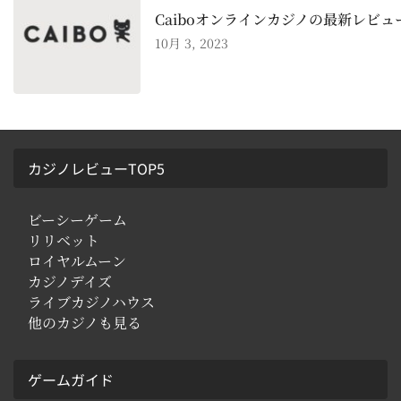
土曜日：サタデー・スピナー
Caiboオンラインカジノの最新レビュ
10月 3, 2023
日曜日：ファンデー
コンカーカジノの特典プログラム
☑ポイントを稼ぐ方法は？
☑貯めたポイントはどうする？
カジノレビューTOP5
コンカーカジノの登録方法
コンカーカジノで遊べるゲーム
ビーシーゲーム
リリベット
コンカーカジノの入金出金方法
ロイヤルムーン
カジノデイズ
【入金方法】
ライブカジノハウス
【出金方法】
他のカジノも見る
コンカーカジノのカスタマーサポート
ゲームガイド
コンカーカジノのモバイルアプリ