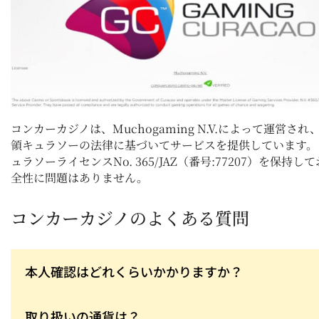
コンカーカジノは、Muchogaming N.V.によって運営さ
領キュラソーの法律に基づいてサービスを提供しています。
ュラソーライセンスNo. 365/JAZ（番号:77207）を保持し
全性に問題はありません。
コンカーカジノのよくある質問
本人確認はどれくらいかかりますか？
KYC認証までには、書類を受け取ってから最大3営業日か
合があります。
取り扱いの通貨は？