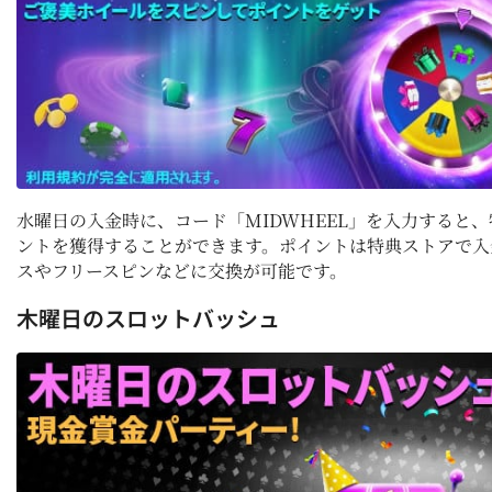
水曜日の入金時に、コード「MIDWHEEL」を入力すると
ントを獲得することができます。ポイントは特典ストアで入
スやフリースピンなどに交換が可能です。
木曜日のスロットバッシュ