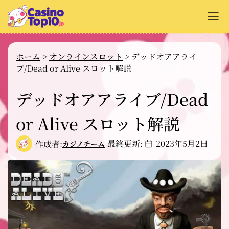
+
オンラインカジノ解説
ホーム
>
オンラインスロット
>
デッドオアアライ
ブ/Dead or Alive スロット解説
+
カジノサイトのレビュー
+
デッドオアアライブ/Dead
支払い方法
+
or Alive スロット解説
カジノゲーム解説
+
無料ゲーム
最終更新:
2023年5月2日
作成者:
|
カジノチーム