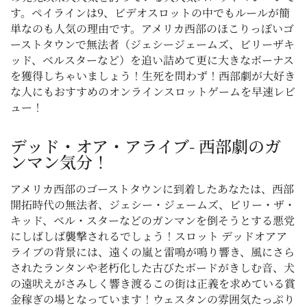
す。ペイラインは9、ビデオスロットの中でもルールが簡
単なのも人気の理由です。アメリカ西部のほこりっぽいゴ
ーストタウンで無法者（ジェシージェームズ、ビリーザキ
ッド、ベルスターなど）を追い詰めて更に大きなボーナス
を獲得しちゃいましょう！生死を問わず！西部劇が大好き
な人にもおすすめのオンラインスロットゲームを早速レビ
ュー！
デッド・オア・アライブ- 西部劇のガ
ンマン気分！
アメリカ西部のゴーストタウンに到着したあなたは、西部
開拓時代の無法者、ジェシー・ジェームズ、ビリー・ザ・
キッド、ベル・スターなどのガンマンを倒そうとする悪党
にしばしば襲撃されるでしょう！スロット デッドオアア
ライブの背景には、遠くの嵐と雷鳴が鳴り響き、風にさら
されたランタンや老朽化した古びたボードがきしむ音、犬
の遠吠えがさみしく響き渡るこの街は正義を求めている賞
金稼ぎの場となっています！ウェスタンの雰囲気たっぷり