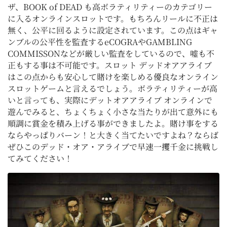
ザ、BOOK of DEAD も高ボラティリティーのカテゴリー
に入るオンラインスロットです。もちろんリールに不正は
無く、公平に回るように設定されています。この点はギャ
ンブルの公平性を監査するeCOGRAやGAMBLING
COMMISSONなどが厳しい監査をしているので、嘘も不
正もする事は不可能です。スロット デッドオアアライブ
はこの点からも安心して賭けを楽しめる優良なオンライン
スロットゲームと言えるでしょう。ボラティリティーが高
いと言っても、実際にデットオアアライブ オンラインで
遊んでみると、ちょくちょく小さな当たりが出て意外にも
順調に賞金を積み上げる事ができましたよ。賭け事をする
ならやっぱりバーン！と大きく当てたいですよね？ならば
ぜひこのデッド・オア・アライブで早速一攫千金に挑戦し
てみてください！