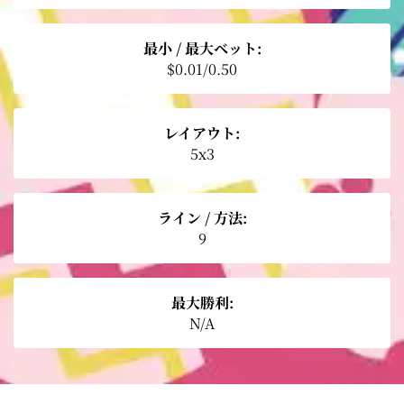
最小 / 最大ベット:
$0.01/0.50
レイアウト:
5x3
ライン / 方法:
9
最大勝利:
N/A