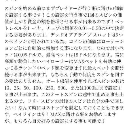
スピンを始める前にまずプレイヤーが行う事は賭けの価値
を設定する事です！この設定を行う事で1回のスピンの価
値が上がり賞金の額を倍増させる事が出来るのです！ベッ
トレベルを1～4と、チップの価値を0.01～0.50の中で決定
する必要があります。デッドオアアライブ スロットは9つ
のペイランが引かれている為、コインの価値はローテーシ
ョンごとに自動的に増加する事になります。なので最小ベ
ットは0.09ドルで、最高ベットは18ドルになります。常に
高額で勝負したいハイローラーはMAXベットを有効に使
って各ラウンド中ベッド額を変更せずに最大ベットを賭け
続ける事が出来ます。もちろん手動で何度もスピンを回す
必要はありません。オート機能を使用すればスピンの数は
10、25、50、100、250，500、または1000回まで設定す
る事が出来ます。このオートスピンは途中で止める事も出
来るので、フリースピンの最後のスピンは自分の手で回し
たい！なんて時にはストップを設定しておくこともできま
す。ペイラインは９！MAXに賭ける事をお勧めします
が、もちろん自分好みの設定にする事も可能です