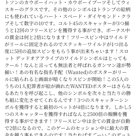
トソンのカウボーイハット・カウボーイブーツそしてウィ
スキーのグラスです。その他のシンボルはトランプの絵柄
にも使われているハート・スペード・ダイヤモンド・クラ
ブそして数字の10です。コルト45のスキャッターが3つ揃
うと12回のフリースピンを獲得する事ができ、ボーナス中
の賞金は何と2倍になります！フリースピン中はワイルド
がリールに固定されるのでステッキ―ワイルドが1つ出る
度に5回の追加スピンをもらう事が出来ちゃいます！スロ
ット デッドオアアライブのワイルドシンボルはとっても
クール！なんと言っても無法者と呼ばれるガンマン達が勢
揃い！あの有名な指名手配（Wanted)のポスターがリー
ルに貼られると画面が暗くなりスピンが開始！この5人の
うちの1人犯罪者が絵が画れたWANTEDポスターはさらな
るあたりを呼び起こし、他のシンボルを次々と当たりの勝
ち組に変化させてくれるんです！3つのスキャッターシン
ボルを獲得すると最初のベットが4倍になります。しかし5
つのスキャッターを獲得すればなんと2500倍の報酬を獲
得する事ができます！フリースピン中は全ての賞金が自動
で2倍になるので、このゲームのセッション中に最大の賞
金を競う事もできるのです！当たればすごーいこのデット