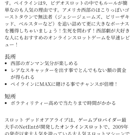
す。ペイラインは9、ビデオスロットの中でもルールが簡
単なのも人気の理由です。アメリカ西部のほこりっぽいゴ
ーストタウンで無法者（ジェシージェームズ、ビリーザキ
ッド、ベルスターなど）を追い詰めて更に大きなボーナス
を獲得しちゃいましょう！生死を問わず！西部劇が大好き
な人にもおすすめのオンラインスロットゲームを早速レビ
ュー！
長所
西部のガンマン気分が楽しめる
レアなスキャッターを出す事でとんでもない額の賞金
が得られる
ペイラインにMAXに賭ける事でチャンスが倍増！
短所
ボラティリティー高めで当たりまで時間がかかる
スロット デッドオアアライブは、
ゲームプロバイダー
最
大手のNetEntが開発した
オンラインスロット
で、2009年
の発売以来大人気を誇っている大人気スロットマシーンで