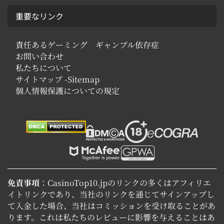
重要なリンク
責任あるゲーミング ギャンブル依存症
お問い合わせ
私たちについて
サイトマップ -Sitemap
個人情報保護についての規定
免責事項
：CasinoTop10.jpのリンクの多くはアフィリエ
イトリンクであり、当社のリンクを通じてサインアップし
て入金した場合、当社はコミッションを受け取ることがあ
ります。これは私たちのレビューに影響を与えることはあ