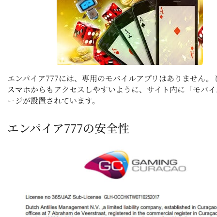
エンパイア777には、専用のモバイルアプリはありません。
スマホ
からもアクセスしやすいように、サイト内に「モバイ
ージが設置されています。
エンパイア777の安全性