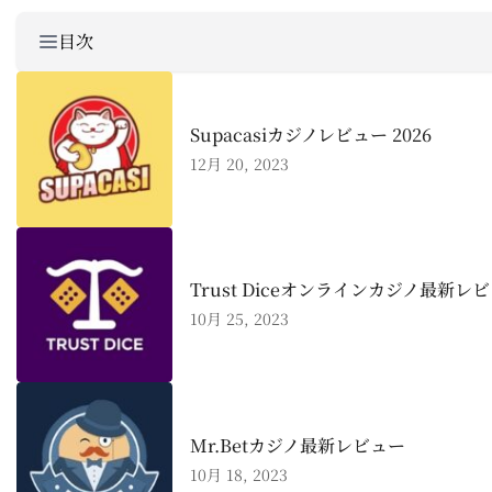
目次
Empire777カジノのメリットデメリット
長所
Supacasiカジノレビュー 2026
12月 20, 2023
短所
Empire777カジノギャラリー
エンパイア777とは
Trust Diceオンラインカジノ最新レ
エンパイア777のウェルカムボーナス
10月 25, 2023
100％反映最大77ドル
賭け条件：（ボーナス×出金条件）÷ 反映率＋入金額
フリースピン60回
Mr.Betカジノ最新レビュー
エンパイア777の入金不要ボーナス
10月 18, 2023