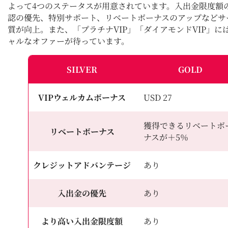
よって4つのステータスが用意されています。入出金限度額
認の優先、特別サポート、リベートボーナスのアップなどサ
質が向上。また、「プラチナVIP」「ダイアモンドVIP」に
ャルなオファーが待っています。
SILVER
GOLD
VIPウェルカムボーナス
USD 27
獲得できるリベートボ
リベートボーナス
ナスが＋5％
クレジットアドバンテージ
あり
入出金の優先
あり
より高い入出金限度額
あり