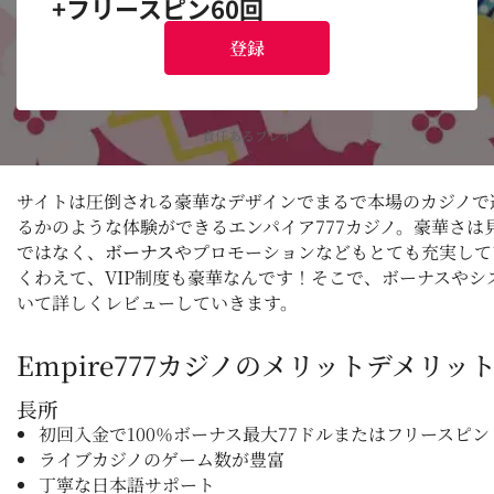
+フリースピン60回
登録
責任あるプレイ
サイトは圧倒される豪華なデザインでまるで本場のカジノで
るかのような体験ができるエンパイア777カジノ。豪華さは
ではなく、
ボーナス
やプロモーションなどもとても充実して
くわえて、VIP制度も豪華なんです！そこで、ボーナスやシ
いて詳しくレビューしていきます。
Empire777カジノのメリットデメリッ
長所
初回入金で100％ボーナス最大77ドルまたはフリースピン
ライブカジノのゲーム数が豊富
丁寧な日本語サポート