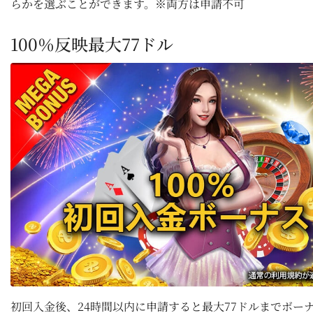
らかを選ぶことができます。※両方は申請不可
100％反映最大77ドル
初回入金後、24時間以内に申請すると最大77ドルまでボー