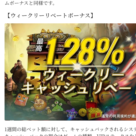
ムボーナスと同様です。
【ウィークリーリベートボーナス】
1週間の総ベット額に対して、キャッシュバックされるシス