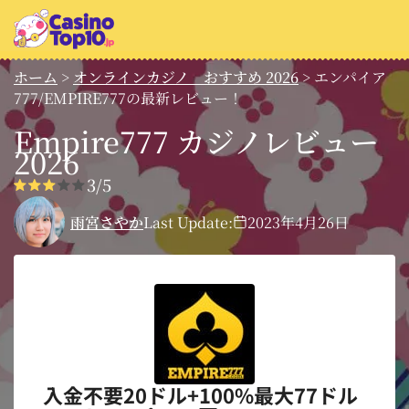
ホーム
>
オンラインカジノ おすすめ 2026
>
エンパイア
オンラインカジノ解説
777/EMPIRE777の最新レビュー！
カジノサイトのレビュー
Empire777 カジノレビュー
2026
支払い方法
3/5
カジノゲーム解説
雨宮さやか
Last Update:
2023年4月26日
無料ゲーム
入金不要20ドル+100%最大77ドル