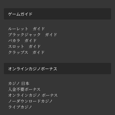
エンパイア777のカスタマーサポート
ゲームガイド
エンパイア777のモバイルアプリ
エンパイア777の安全性
ルーレット ガイド
ブラックジャック ガイド
エンパイア777のよくある質問
バカラ ガイド
スロット ガイド
エンパイア777のまとめ
クラップス ガイド
オンラインカジノボーナス
カジノ 日本
入金不要ボーナス
オンラインカジノ ボーナス
ノーダウンロードカジノ
ライブカジノ