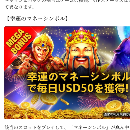
キャッシュバックの割合はゲームの種類、VIPステータスな
て異なります。
【幸運のマネーシンボル】
該当のスロットをプレイして、「マネーシンボル」が真ん中