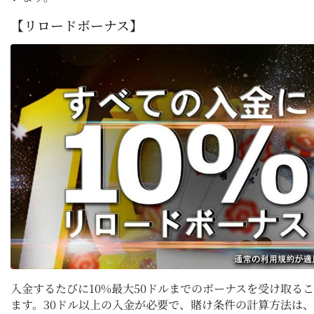
【リロードボーナス】
入金するたびに10%最大50ドルまでのボーナスを受け取る
ます。30ドル以上の入金が必要で、賭け条件の計算方法は