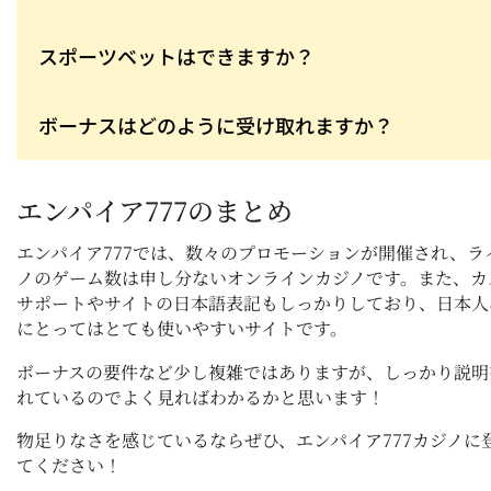
日本人ユーザーはドル（USD）のみが利用可能です。
スポーツベットはできますか？
スポーツベットは用意されていません。
ボーナスはどのように受け取れますか？
ほとんどのプロモーションが入金後に、プロモーション
ら申請します。申請には、マイアカウント内の入出金履
から確認できる入金IDが必要です。
エンパイア777のまとめ
エンパイア777では、数々のプロモーションが開催され、ラ
ノのゲーム数は申し分ないオンラインカジノです。また、カ
サポートやサイトの日本語表記もしっかりしており、日本人
にとってはとても使いやすいサイトです。
ボーナスの要件など少し複雑ではありますが、しっかり説明
れているのでよく見ればわかるかと思います！
物足りなさを感じているならぜひ、エンパイア777カジノに
てください！