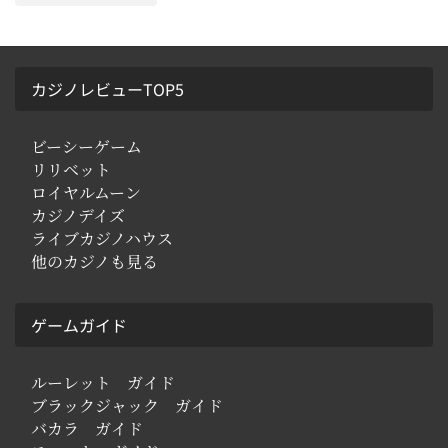
スポーツベッティング
HiLo
カジノレビューTOP5
クラッシュ
ルーレット
ビーシーゲーム
リリベット
ガンダムカジノの入出金方法
ロイヤルムーン
ガンダムカジノはスマホ対応
カジノデイズ
ライブカジノハウス
他のカジノも見る
ガンダムカジノのカスタマーサポート
ゲームガイド
Gamdomカジノのよくある質問
ガンダムカジノの総評
ルーレット ガイド
ブラックジャック ガイド
バカラ ガイド