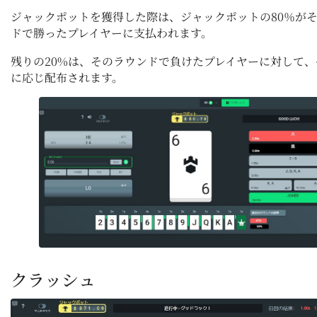
ジャックポットを獲得した際は、ジャックポットの80％が
ドで勝ったプレイヤーに支払われます。
残りの20%は、そのラウンドで負けたプレイヤーに対して
に応じ配布されます。
クラッシュ