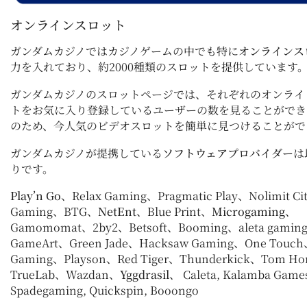
オンラインスロット
ガンダムカジノではカジノゲームの中でも特に
オンラインス
力を入れており、約2000種類のスロットを提供しています
ガンダムカジノのスロットページでは、それぞれのオンライ
トをお気に入り登録しているユーザーの数を見ることができ
のため、今人気のビデオスロットを簡単に見つけることがで
ガンダムカジノが提携している
ソフトウェアプロバイダー
は
りです。
Play’n Go
、Relax Gaming、Pragmatic Play、Nolimit C
Gaming、BTG、
NetEnt
、Blue Print、
Microgaming
、
Gamomomat、2by2、Betsoft、Booming、aleta gamin
GameArt、Green Jade、Hacksaw Gaming、One Touch
Gaming、Playson、Red Tiger、Thunderkick、Tom H
TrueLab、Wazdan、
Yggdrasil
、 Caleta, Kalamba Game
Spadegaming, Quickspin, Booongo