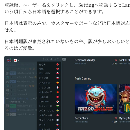
登録後、ユーザー名をクリックし、Settingへ移動するとLang
いう項目から日本語を選択することができます。
日本語は表示のみで、カスタマーサポートなどは日本語対応
せん。
日本語翻訳がまだされていないものや、訳が少しおかしいと
るのはご愛敬。