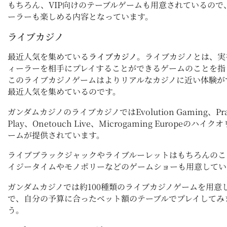
もちろん、VIP向けのテーブルゲームも用意されているので
ーラーも楽しめる内容となっています。
ライブカジノ
最近人気を集めている
ライブカジノ
。ライブカジノとは、実
ィーラーを相手にプレイすることができるゲームのことを指
このライブカジノゲームはよりリアルなカジノに近い体験が
最近人気を集めているのです。
ガンダムカジノのライブカジノではEvolution Gaming、Prag
Play、Onetouch Live、Microgaming Europeのハイ
ームが提供されています。
ライブブラックジャックやライブルーレットはもちろんのこ
イジータイムやモノポリーなどのゲームショーも用意してい
ガンダムカジノでは約100種類のライブカジノゲームを用意
で、自分の予算に合ったベット額のテーブルでプレイしてみ
う。