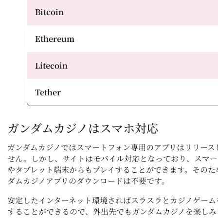
Bitcoin
Ethereum
Litecoin
Tether
ガンダムカジノはスマホ対応
ガンダムカジノではスマートフォン専用のアプリはリリース
せん。しかし、サイトは
モバイル
対応となっており、スマー
やタブレット端末からもプレイすることができます。そのた
ダムカジノアプリのダウンロードは不要です。
安定したインターネット環境さればスラスラとカジノゲーム
することができるので、外出先でもガンダムカジノを楽しみ