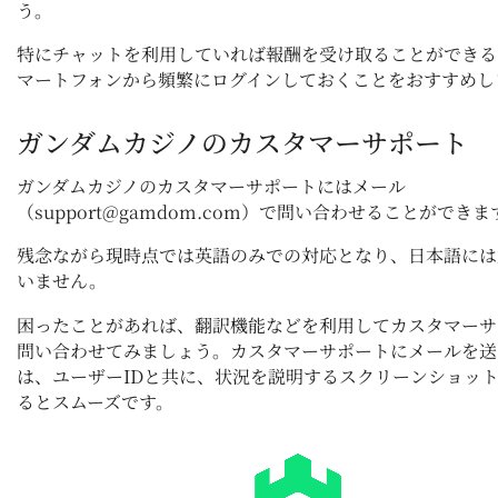
う。
特にチャットを利用していれば報酬を受け取ることができる
マートフォンから頻繁にログインしておくことをおすすめし
ガンダムカジノのカスタマーサポート
ガンダムカジノのカスタマーサポートにはメール
（
support@gamdom.com
）で問い合わせることができま
残念ながら現時点では英語のみでの対応となり、日本語には
いません。
困ったことがあれば、翻訳機能などを利用してカスタマーサ
問い合わせてみましょう。カスタマーサポートにメールを送
は、ユーザーIDと共に、状況を説明するスクリーンショッ
るとスムーズです。