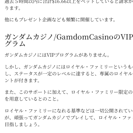
過去５時間以内に合計$16.66以上をベットしていると請求
ります。
他にもプレゼント企画なども頻繁に開催しています。
ガンダムカジノ/GamdomCasinoのVI
グラム
ガンダムカジノにはVIPプログラムがありません。
しかし、ガンダムカジノにはロイヤル・ファミリーというも
し、ステータスが一定のレベルに達すると、専属のロイヤル
ントが付きます。
また、このサポートに加えて、ロイヤル・ファミリー限定の
を用意しているとのこと。
ロイヤル・ファミリーになれる基準などは一切公開されてい
が、頑張ってガンダムカジノでプレイして、ロイヤル・ファ
目指しましょう。