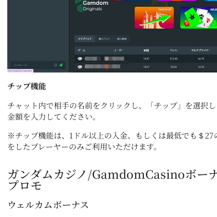
チップ機能
チャット内で相手の名前をクリックし、「チップ」を選択し
金額を入力してください。
※チップ機能は、1ドル以上の入金、もしくは最低でも＄27
をしたプレーヤーのみご利用いただけます。
ガンダムカジノ/GamdomCasinoボー
プロモ
ウェルカムボーナス