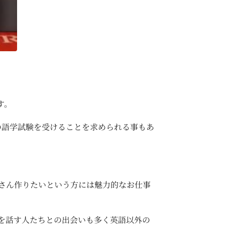
す。
どの語学試験を受けることを求められる事もあ
さん作りたいという方には魅力的なお仕事
を話す人たちとの出会いも多く英語以外の