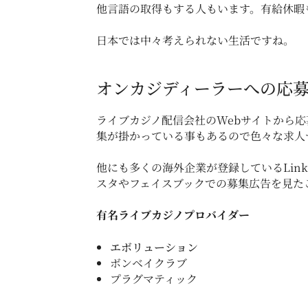
他言語の取得もする人もいます。有給休暇
日本では中々考えられない生活ですね。
オンカジディーラーへの応
ライブカジノ配信会社のWebサイトから
集が掛かっている事もあるので色々な求人
他にも多くの海外企業が登録しているLinke
スタやフェイスブックでの募集広告を見た
有名ライブカジノプロバイダー
エボリューション
ボンベイクラブ
プラグマティック