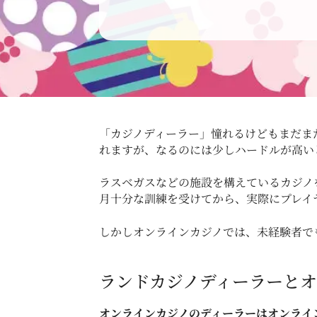
「カジノディーラー」憧れるけどもまだま
れますが、なるのには少しハードルが高い
ラスベガスなどの施設を構えているカジノ
月十分な訓練を受けてから、実際にプレイ
しかしオンラインカジノでは、未経験者で
ランドカジノディーラーと
オンラインカジノのディーラーはオンライ