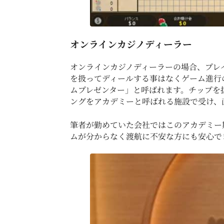
オンラインカジノディーラー
オンラインカジノディーラーの場合、プレ
を扱ってディールする事はなくゲーム進行
ムプレゼンター」と呼ばれます。チップを
ングをアカデミーと呼ばれる施設で受け、
筆者が勤めていた会社ではこのアカデミー
ムが分からなく渡航に不安な方にも安心で