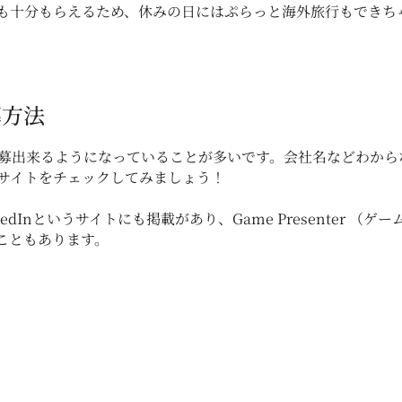
も十分もらえるため、休みの日にはぷらっと海外旅行もできち
募方法
応募出来るようになっていることが多いです。会社名などわから
サイトをチェックしてみましょう！
dInというサイトにも掲載があり、Game Presenter 
こともあります。