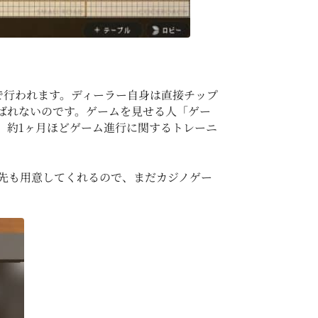
で行われます。ディーラー自身は直接チップ
ばれないのです。ゲームを見せる人「ゲー
、約1ヶ月ほどゲーム進行に関するトレーニ
先も用意してくれるので、まだカジノゲー