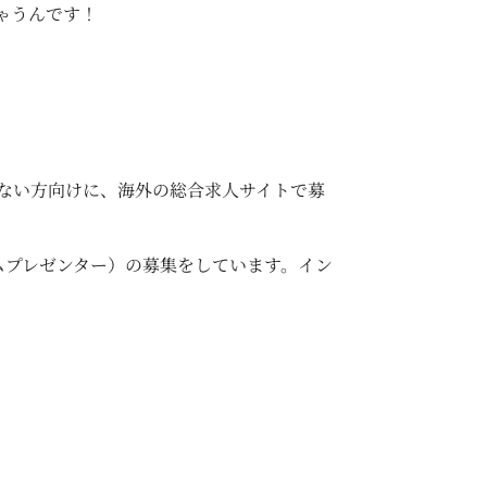
ゃうんです！
ない方向けに、海外の総合求人サイトで募
（ゲームプレゼンター）の募集をしています。イン