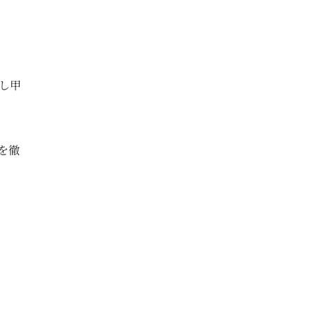
し甲
を徹