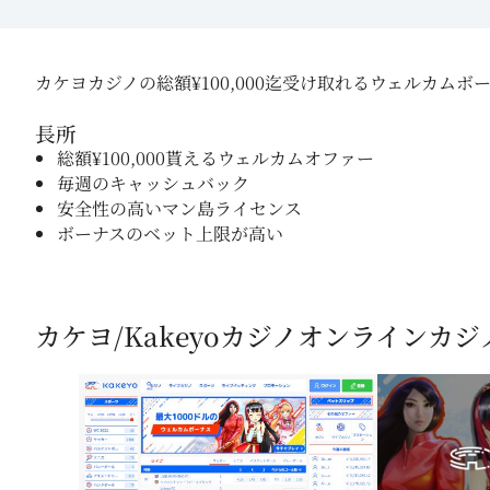
カケヨカジノの総額¥100,000迄受け取れるウェルカム
長所
総額¥100,000貰えるウェルカムオファー
毎週のキャッシュバック
安全性の高いマン島ライセンス
ボーナスのベット上限が高い
カケヨ/Kakeyoカジノオンラインカ