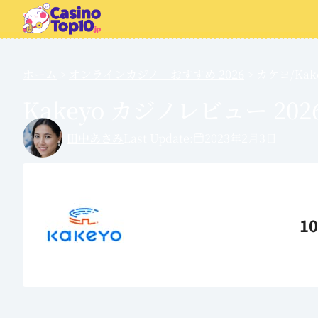
ホーム
>
オンラインカジノ おすすめ 2026
>
カケヨ/Ka
Kakeyo カジノレビュー 202
田中あさみ
Last Update:
2023年2月3日
1