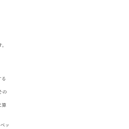
す。
する
その
に算
、ベッ