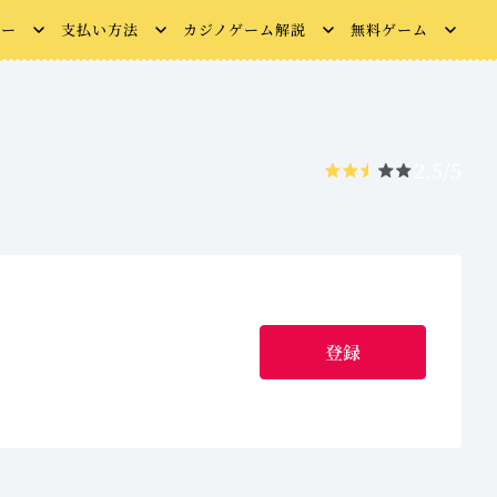
ュー
支払い方法
カジノゲーム解説
無料ゲーム
2.5/5
登録