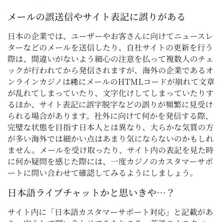
メールの誤送信やサイト表記に誤りがある
日本の企業では、ユーザーやお客さんに向けてニュースレ
ターなどのメールを送信したり、自社サイトの更新を行う
際は、間違いがないよう細心の注意を払って複数人のチェ
ックが行われてから発信されますが、海外の企業であるオ
ンラインカジノは稀にメールのHTMLコードが崩れて文章
が乱れてしまっていたり、文字化けしてしまっていたりす
るほか、サイト表記に誤字脱字などの誤りが頻繁に見受け
られる場合があります。社外に向けて何かを発信する際、
完璧な状態を目指す日本人とは異なり、大らかな気質の方
が多い海外では細かい点はあまり気にならないのかもしれ
ません。メールを受け取ったり、サイト内の表記を見た時
に何か疑問を感じた際には、一度カジノのカスタマーサポ
ートに問い合わせて確認してみるようにしましょう。
日本語ライブチャットかと思いきや…？
サイト内に「日本語カスタマーサポート対応」と記載があ