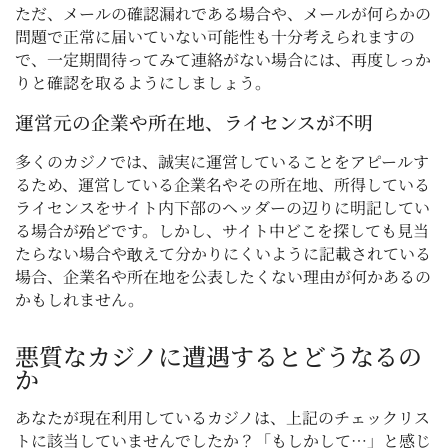
ただ、メールの確認漏れである場合や、メールが何らかの
問題で正常に届いていない可能性も十分考えられますの
で、一定期間待ってみて連絡がない場合には、再度しっか
りと確認を取るようにしましょう。
運営元の企業や所在地、ライセンスが不明
多くのカジノでは、誠実に運営していることをアピールす
るため、運営している企業名やその所在地、所得している
ライセンスをサイト内下部のヘッダーの辺りに明記してい
る場合が殆どです。しかし、サイト中どこを探しても見当
たらない場合や敢えて分かりにくいように記載されている
場合、企業名や所在地を公表したくない理由が何かあるの
かもしれません。
悪質なカジノに遭遇するとどうなるの
か
あなたが現在利用しているカジノは、上記のチェックリス
トに該当していませんでしたか？「もしかして…」と感じ