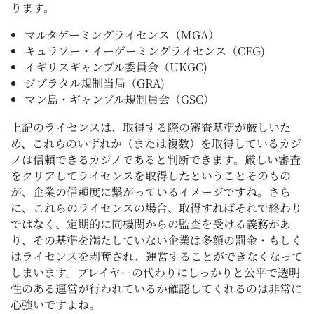
ります。
マルタゲーミングライセンス（MGA）
キュラソー・イーゲーミングライセンス（CEG)
イギリスギャンブル委員会（UKGC)
ジブラタル規制当局（GRA)
マン島・ギャンブル規制員会（GSC）
上記のライセンスは、取得する際の審査基準が厳しいた
め、これらのいずれか（または複数）を取得しているカジ
ノは信頼できるカジノであると判断できます。厳しい審査
をクリアしてライセンスを取得したということそのもの
が、企業の信頼度に繋がっているイメージですね。さら
に、これらのライセンスの場合、取得すればそれで終わり
ではなく、定期的に同機関からの監査を受ける義務があ
り、その基準を満たしていない企業は多額の罰金・もしく
はライセンスを剥奪され、運営することができなくなって
しまいます。プレイヤーの代わりにしっかりと公平で透明
性のある運営が行われているか確認してくれるのは非常に
心強いですよね。