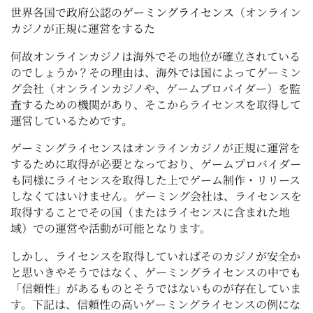
世界各国で政府公認の
ゲーミングライセンス
（オンライン
カジノが正規に運営をするた
何故オンラインカジノは海外でその地位が確立されている
のでしょうか？その理由は、海外では国によってゲーミン
グ会社（オンラインカジノや、ゲームプロバイダー）を監
査するための機関があり、そこからライセンスを取得して
運営しているためです。
ゲーミングライセンスはオンラインカジノが正規に運営を
するために取得が必要となっており、ゲームプロバイダー
も同様にライセンスを取得した上でゲーム制作・リリース
しなくてはいけません。ゲーミング会社は、ライセンスを
取得することでその国（またはライセンスに含まれた地
域）での運営や活動が可能となります。
しかし、ライセンスを取得していればそのカジノが安全か
と思いきやそうではなく、ゲーミングライセンスの中でも
「信頼性」があるものとそうではないものが存在していま
す。下記は、信頼性の高いゲーミングライセンスの例にな