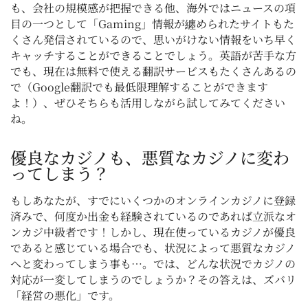
も、会社の規模感が把握できる他、海外ではニュースの項
目の一つとして「Gaming」情報が纏められたサイトもた
くさん発信されているので、思いがけない情報をいち早く
キャッチすることができることでしょう。英語が苦手な方
でも、現在は無料で使える翻訳サービスもたくさんあるの
で（Google翻訳でも最低限理解することができます
よ！）、ぜひそちらも活用しながら試してみてください
ね。
優良なカジノも、悪質なカジノに変わ
ってしまう？
もしあなたが、すでにいくつかのオンラインカジノに登録
済みで、何度か出金も経験されているのであれば立派なオ
ンカジ中級者です！しかし、現在使っているカジノが優良
であると感じている場合でも、状況によって悪質なカジノ
へと変わってしまう事も…。では、どんな状況でカジノの
対応が一変してしまうのでしょうか？その答えは、ズバリ
「経営の悪化」です。