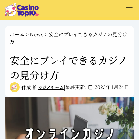
+
オンラインカジノ解説
ホーム
>
News
>
安全にプレイできるカジノの見分け
方
+
カジノサイトのレビュー
+
安全にプレイできるカジノ
支払い方法
+
の見分け方
カジノゲーム解説
+
無料ゲーム
最終更新:
2023年4月24日
作成者:
|
カジノチーム