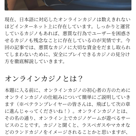
現在、日本語に対応したオンラインカジノは数えきれない
ほどインターネット上に存在しています。しっかりと運営
しているカジノもあれば、悪質な行為でユーザーを困惑さ
せるカジノも残念なことに存在しているのが実情です。今
回の記事では、悪質なカジノに大切な資金をだまし取られ
てしまわないために、安全にプレイできるカジノの見分け
方を徹底解説していきます。
オンラインカジノとは？
本題に入る前に、オンラインカジノの初心者の方のために
オンラインカジノの仕組みについて簡単にご説明していき
ます（※ベテランプレイヤーの皆さんは、飛ばして次の章
に進んじゃってくださいね！）。オンラインカジノとは、
その名の通り、オンライン上でカジノゲームが遊べるサー
ビスのことです。カジノと聞くと、ラスベガスやマカオな
どのランドカジノをイメージされることかと思いますが、