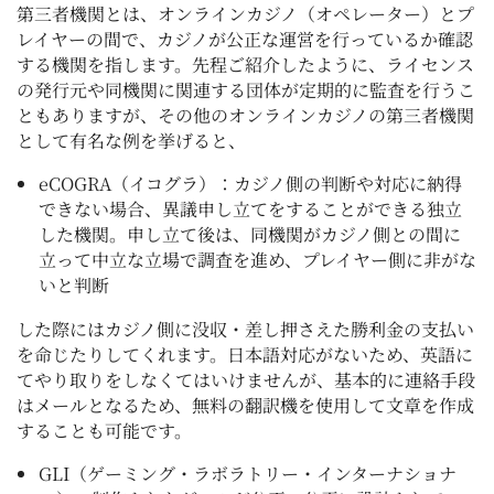
第三者機関とは、オンラインカジノ（オペレーター）とプ
レイヤーの間で、カジノが公正な運営を行っているか確認
する機関を指します。先程ご紹介したように、ライセンス
の発行元や同機関に関連する団体が定期的に監査を行うこ
ともありますが、その他のオンラインカジノの第三者機関
として有名な例を挙げると、
eCOGRA（イコグラ）：カジノ側の判断や対応に納得
できない場合、異議申し立てをすることができる独立
した機関。申し立て後は、同機関がカジノ側との間に
立って中立な立場で調査を進め、プレイヤー側に非がな
いと判断
した際にはカジノ側に没収・差し押さえた勝利金の支払い
を命じたりしてくれます。日本語対応がないため、英語に
てやり取りをしなくてはいけませんが、基本的に連絡手段
はメールとなるため、無料の翻訳機を使用して文章を作成
することも可能です。
GLI（ゲーミング・ラボラトリー・インターナショナ