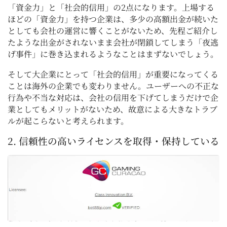
「資金力」と「社会的信用」の2点になります。上場する
ほどの「資金力」を持つ企業は、多少の高額出金が続いた
としても会社の運営に響くことがないため、先程ご紹介し
たような出金がされないまま会社が閉鎖してしまう「夜逃
げ事件」に巻き込まれるようなことはまずないでしょう。
そして大企業にとって「社会的信用」が重要になってくる
ことは海外の企業でも変わりません。ユーザーへの不正な
行為や不当な対応は、会社の信用を下げてしまうだけで企
業としてもメリットがないため、故意による大きなトラブ
ルが起こらないと考えられます。
2. 信頼性の高いライセンスを取得・保持している