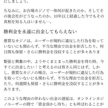
にしましょう。
ちなみに、お台場カジノで一体何が起きたのか、そしてそ
の後会社がどうなったのか、10年以上経過した今でもその
真相を知る人はいません…。
勝利金を永遠に出金してもらえない
悪質なカジノは、ユーザーが規約に違反した行為を取って
いないにも関わらず、不当な理由で出金を拒否したり、何
日間も保留・さらに勝利金を没収することが多々ありま
緊張と興奮の中、ようやくまとまった勝利金を得た時、今
すぐに出金したい！と考えるのは皆さん同じはず。しか
し、悪質なカジノの場合、ユーザーが規約に違反した行為
を取っていないにも関わらず、不当な理由で出金を拒否し
たり、何週間も保留・さらに勝利金を没収することが多々
あります。
このような理由の伴わない出金の遅延は、オンラインカジ
ノユーザーの間で「資金溶かし待ち」とも呼ばれることが