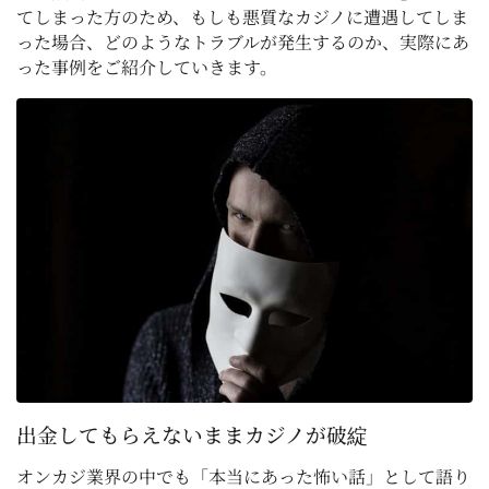
てしまった方のため、もしも悪質なカジノに遭遇してしま
った場合、どのようなトラブルが発生するのか、実際にあ
った事例をご紹介していきます。
出金してもらえないままカジノが破綻
オンカジ業界の中でも「本当にあった怖い話」として語り