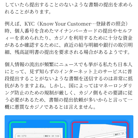
していたら提出することのないような書類の提出を求めら
れることがあります。
例えば、KYC（Know Your Customer…登録者の照会）
時、個人番号を含めたマイナンバーカードの提出やセルフ
ィーを求められたり、カジノを利用するために十分な資金
があるか確認するために、直近の給与明細や銀行の取引明
細、残高証明書の提出を要求される場合があるようです。
個人情報の流出が頻繁にニュースでも挙がる私たち日本人
にとって、見ず知らずのインターネット上のサービスに普
段提出することがないような書類を送信するのは非常に抵
抗がありますよね。しかし、国によってはマネーロンダリ
ング防止のための規制が厳しく、カジノ側もその要請に従
う必要があるため、書類の提出依頼が多いからと言って一
概に悪質なカジノであるとは言えません。