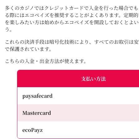
多くのカジノではクレジットカードで入金を行った場合でも
る際にはエコペイズを推奨することがよくあります。定期的
を楽しみたい方は始めからエコペイズを開設しておくとよい
う。
これらの決済手段は暗号化技術により、すべてのお取引は安
で保護されています。
こちらの入金・出金方法が使えます。
支払い方法
paysafecard
Mastercard
ecoPayz