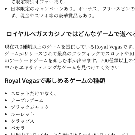
て限定特別オファーあり。
日本限定のキャンペーンあり。ボーナス、
フリースピン
の
ず、現金やスマホ等の豪華賞品もあり。
ロイヤルベガスカジノではどんなゲームで遊べ
現在700種類以上のゲームを提供しているRoyal Vegasで
ゲームがリリースされて最高のグラフィックでスロットやR
のアーケードゲームを楽しむ事が出来ます。700種類以上の
中からエキサイティングなゲームを見つけてください！
Royal Vegasで楽しめるゲームの種類
スロット
だけでなく、
テーブルゲーム
ブラックジャック
ルーレット
クラップス
バカラ
世界中のプレイヤーと対戦できるマルチプレイヤー式トー