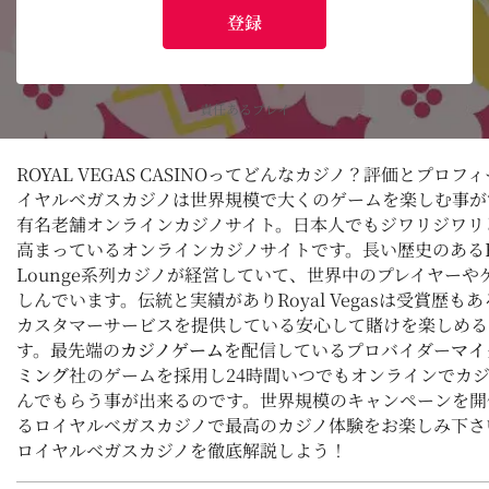
登録
責任あるプレイ
ROYAL VEGAS CASINOってどんなカジノ？評価とプロフ
イヤルベガスカジノは世界規模で大くのゲームを楽しむ事が
有名老舗オンラインカジノサイト。日本人でもジワリジワリ
高まっているオンラインカジノサイトです。長い歴史のあるFo
Lounge系列カジノが経営していて、世界中のプレイヤーや
しんでいます。伝統と実績がありRoyal Vegasは受賞歴も
カスタマーサービスを提供している安心して賭けを楽しめる
す。最先端の
カジノゲーム
を配信しているプロバイダー
マイ
ミング
社のゲームを採用し24時間いつでもオンラインでカ
んでもらう事が出来るのです。世界規模のキャンペーンを開
るロイヤルベガスカジノで最高のカジノ体験をお楽しみ下さ
ロイヤルベガスカジノを徹底解説しよう！