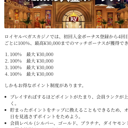
ロイヤルベガスカジノでは、初回入金
ボーナス
登録から4回
ごとに100％、最高¥30,000までのマッチボーナスが獲得で
100% 最大 ¥30,000
100% 最大 ¥30,000
100% 最大 ¥30,000
100% 最大 ¥30,000
しかもお得なポイント制度があります。
プレイすればするほどポイントがたまり、会員ランクが
く。
貯まったポイントをチップに換えることもできるため、
日を見逃さずポイントをためよう。
会員レベル (シルバー、ゴールド、プラチナ、ダイヤモン