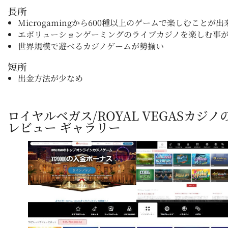
長所
Microgamingから600種以上のゲームで楽しむことが
エボリューションゲーミングのライブカジノを楽しむ事
世界規模で遊べるカジノゲームが勢揃い
短所
出金方法が少なめ
ロイヤルベガス/ROYAL VEGASカジノ
レビュー ギャラリー