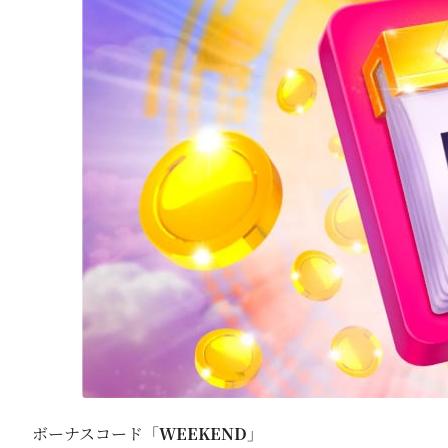
ボーナスコード「
WEEKEND
」