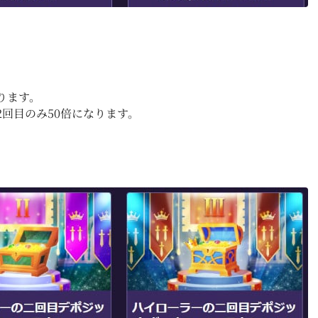
ります。
2回目のみ50倍になります。