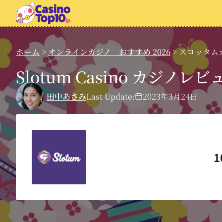
ホーム
>
オンラインカジノ おすすめ 2026
>
スロッタムカジ
Slotum Casino カジノレビュ
田中あさみ
Last Update:
2023年3月24日
1