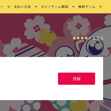
ュー
支払い方法
カジノゲーム解説
無料ゲーム
4.5/5
登録