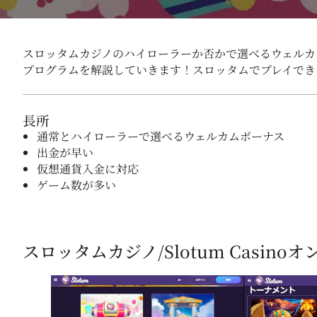
スロッタムカジノのハイローラーか否かで選べるウェルカ
プログラムを解説していきます！スロッタムでプレイできる
長所
通常とハイローラーで選べるウェルカムボーナス
出金が早い
仮想通貨入金に対応
ゲーム数が多い
スロッタムカジノ/Slotum Casi