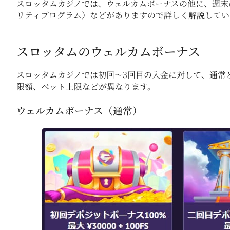
スロッタムカジノでは、ウェルカムボーナスの他に、週末
リティプログラム）などがありますので詳しく解説してい
スロッタムのウェルカムボーナス
スロッタムカジノでは初回～3回目の入金に対して、通常
限額、ベット上限などが異なります。
ウェルカムボーナス（通常）