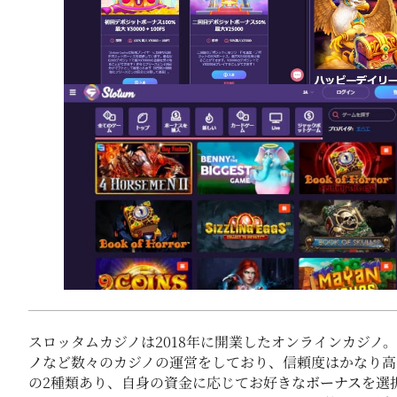
スロッタムカジノは2018年に開業したオンラインカジノ。運
ノ
など数々のカジノの運営をしており、信頼度はかなり高
の2種類あり、自身の資金に応じてお好きな
ボーナス
を選