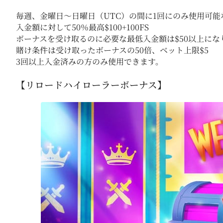
毎週、金曜日～日曜日（UTC）の間に1回にのみ使用可
入金額に対して50％最高$100+100FS
ボーナスを受け取るのに必要な最低入金額は$50以上にな
賭け条件は受け取ったボーナスの50倍、ベット上限$5
3回以上入金済みの方のみ使用できます。
【リロードハイローラーボーナス】