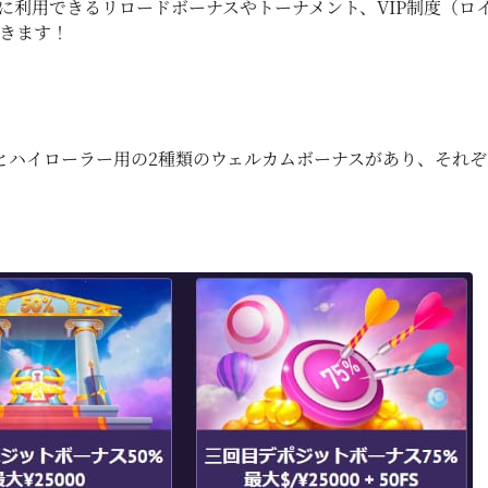
に利用できるリロードボーナスやトーナメント、VIP制度（ロ
きます！
とハイローラー用の2種類のウェルカムボーナスがあり、それぞ