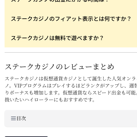
ックされます。勝ち負けに関係なく手元にキャッシュが
ステークカジノでは、仮想通貨で出金する場合はウォレ
るので、ステークカジノでプレイするほどお得です。
時反映されることが多く、スピーディな着金を実現して
銀行振込の場合は数時間から数営業日を要する場合もあ
ステークカジノのフィアット表示とは何ですか？
短時間での入出金を希望する場合は仮想通貨を使いまし
フィアット表示とは、米ドルやユーロ、日本円といった
のことです。ステークカジノでは、フィアット表示と仮想
示のいずれかを簡単に切り替えできます。流動性の高い
ステークカジノは無料で遊べますか？
の価格は、フィアット換算レートで常時計算されており
はい、一部のゲームを無料お試しできます。ステークカ
価格が表示されるまで時差が出る場合があるので覚えて
ロットを選び、「楽しんでプレイ」を選択すると入金せ
ょう。
しが可能です。ログイン前でも使えるので、気になるス
トライしてみましょう。
ステークカジノのレビューまとめ
ステークカジノは仮想通貨カジノとして誕生した人気オンラ
ノ。VIPプログラムはプレイするほどランクがアップし、週
りボーナスも増加します。仮想通貨ならスピード出金も可能
扱いたいハイローラーにもおすすめです。
目次
✅ 長所