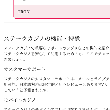
TRON
ステークカジノの機能・特徴
ステークカジノで重要なサポートやアプリなどの機能を紹介
ステークカジノを安心して利用するためにも、ここでチェッ
きましょう。
カスタマーサポート
ステークカジノのカスタマーサポートは、メールとライブチ
用可能。日本語対応は限定的というレビューもありますが、
していくと予測されます。
モバイルカジノ
ステークカジノの
モバイル
アプリは現在ありませんが、マル