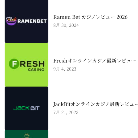
❌ 短所
Ramen Bet カジノレビュー 2026
ステークカジノ/StakeCasinoオンラインカジノ最新レビュー！
ー
8月 30, 2024
ステークカジノ(Stake Casino)の概要
ステークカジノのボーナス・プロモーション
VIP・ロイヤリティプログラム
Freshオンラインカジノ最新レビュー
9月 4, 2023
プロモーション
なぜステークカジノ(Stake Casino）を利用するべき？
登録方法
JackBitオンラインカジノ最新レビュー
ステークカジノのゲーム・プロバイダー
7月 21, 2023
スロット
テーブルゲーム