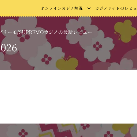
オンラインカジノ解説
カジノサイトのレビ
リーモ/SUPREMOカジノの最新レビュー
026
責任あるプレイ