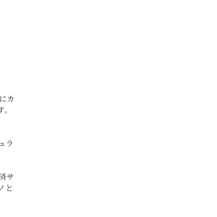
にカ
す。
ュラ
済サ
ノと