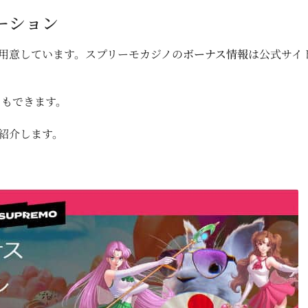
ーション
用意しています。スプリーモカジノの
ボーナス情報
は公式サイ
ともできます。
紹介します。