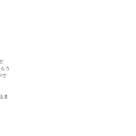
で
もらう
がで
込ま