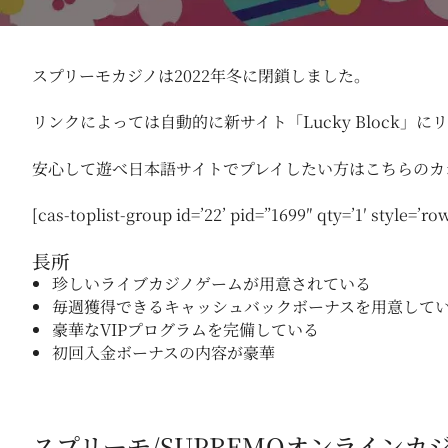
スプリーモカジノは2022年冬に閉鎖しました。
リンクによっては自動的に新サイト「Lucky Block」
安心して遊べ日本語サイトでプレイしたい方はこちらのカ
[cas-toplist-group id=’22’ pid=”1699″ qty=’1′ style=’r
長所
珍しいライブカジノゲームが用意されている
毎週獲得できるキャッシュバックボーナスを用意して
豪華なVIPプログラムを完備している
初回入金ボーナスの内容が豪華
スプリーモ/SUPREMOオンラインカ