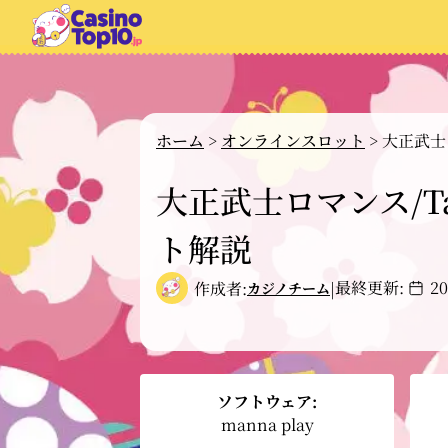
ホーム
>
オンラインスロット
>
大正武士ロ
大正武士ロマンス/Tai
ト解説
最終更新:
2
作成者:
|
カジノチーム
ソフトウェア:
manna play