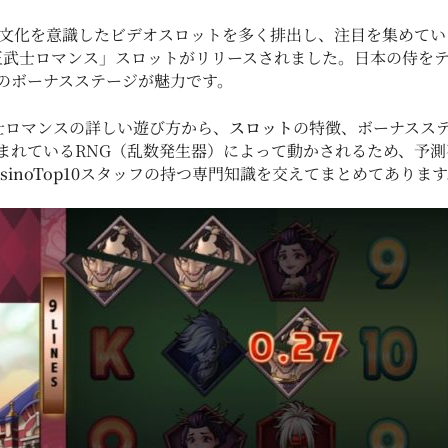
本文化を意識したビデオスロットを多く排出し、注目を集めてい
ai／大正武士ロマンス」スロットがリリースされました。日本の侍
のボーナスステージが魅力です。
大正武士ロマンスの詳しい遊び方から、
スロット
の特徴、ボーナスス
まれているRNG（乱数発生器）によって動かされるため、予
sinoTop10
スタッフの持つ専門知識を交えてまとめてあります