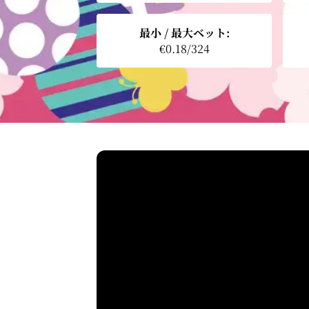
最小 / 最大ベット:
€0.18/324