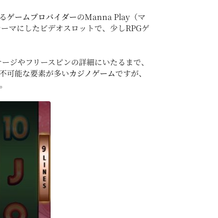
る
ゲームプロバイダー
のManna Play（マ
をテーマにしたビデオスロットで、少しRPGゲ
テージやフリースピンの詳細にいたるまで、
測不可能な要素が多い
カジノゲーム
ですが、
。