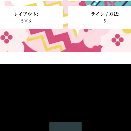
レイアウト:
ライン / 方法:
5×3
9