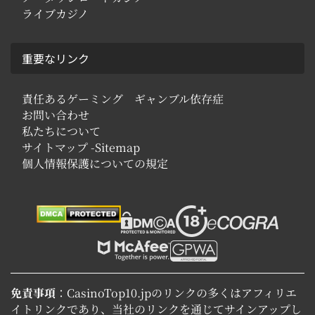
ライブカジノ
重要なリンク
責任あるゲーミング ギャンブル依存症
お問い合わせ
私たちについて
サイトマップ -Sitemap
個人情報保護についての規定
免責事項
：CasinoTop10.jpのリンクの多くはアフィリエ
イトリンクであり、当社のリンクを通じてサインアップし