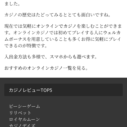
ました。
カジノの歴史はたどってみるととても面白いですね。
現在では気軽に
オンラインでカジノ
を楽しむことができま
す。オンラインカジノでは初めてプレイする人に
ウェルカ
ムボーナス
を用意していることも多くお得に気軽にプレイ
できるのが特徴です。
入出金方法
も多様で、
スマホからも遊べます。
おすすめのオンラインカジノ一覧
を見る。
カジノレビューTOP5
ビーシーゲーム
リリベット
ロイヤルムーン
カジノデイズ