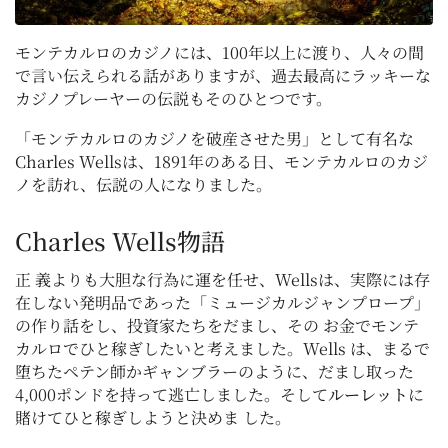
モンテカルロのカジノには、100年以上に渡り、人々の間
で言い伝えられる話がありますが、過去最高にラッキーな
カジノプレーヤーの伝説もそのひとつです。
「モンテカルロのカジノを破産させた男」として有名な
Charles Wellsは、1891年のある日、モンテカルロのカジ
ノを訪れ、伝説の人になりました。
Charles Wells物語
正 義よりも大胆な行為に運を任せ、Wellsは、実際には存
在しない発明品であった「ミュージカルジャンプロープ」
の作り話をし、投資家たちをだまし、その お金でモンテ
カルロでひと稼ぎしたいと考えました。Wells は、まるで
堕ちたペテン師かギャンブラーのように、だまし取った
4,000ポンドを持って逃亡しました。そして
ルーレット
に
賭けてひと稼ぎしようと決めま した。