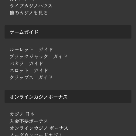
ライブカジノハウス
他のカジノも見る
ゲームガイド
ルーレット ガイド
ブラックジャック ガイド
バカラ ガイド
スロット ガイド
クラップス ガイド
オンラインカジノボーナス
カジノ 日本
入金不要ボーナス
オンラインカジノ ボーナス
ノーダウンロードカジノ