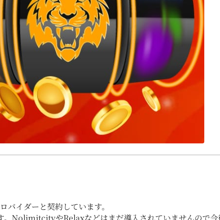
プロバイダーと契約しています。
ます。NolimitcityやRelaxなどはまだ導入されていませんので