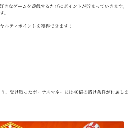
好きなゲームを遊戯するたびにポイントが貯まっていきます。
す。
ロイヤルティポイントを獲得できます：
なり、受け取ったボーナスマネーには40倍の賭け条件が付属し