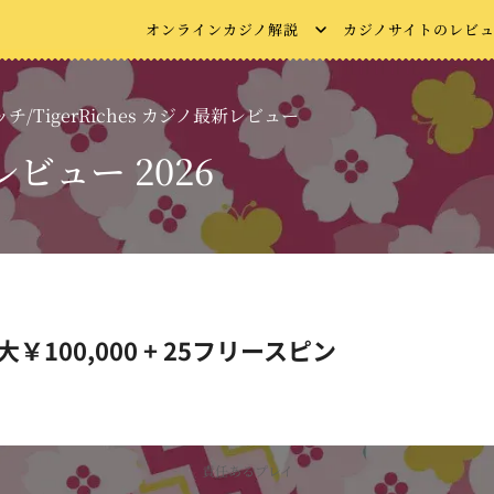
オンラインカジノ解説
カジノサイトのレビ
/TigerRiches カジノ最新レビュー
ノレビュー 2026
大￥100,000 + 25フリースピン
責任あるプレイ