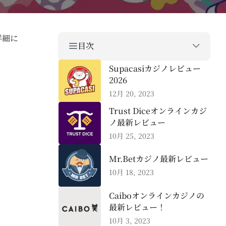
詳細に
目次
長所
Supacasiカジノレビュー
2026
短所
12月 20, 2023
タイガーリッチ/TigerRiches カジノ最
Trust Diceオンラインカジ
新レビュー ギャラリー
ノ最新レビュー
TigerRiches ウェルカムオファー
10月 25, 2023
タイガーリッチ ロイヤリティポイント
Mr.Betカジノ最新レビュー
10月 18, 2023
タイガーリッチ VIPプログラム
タイガーリッチの登録方法
Caiboオンラインカジノの
最新レビュー！
タイガーリッチで遊べるゲーム
10月 3, 2023