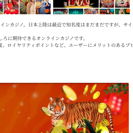
したオンラインカジノ。日本上陸は最近で知名度はまだまだですが、サ
びしろに期待できるオンラインカジノです。
制度、ロイヤリティポイントなど、ユーザーにメリットのあるプ