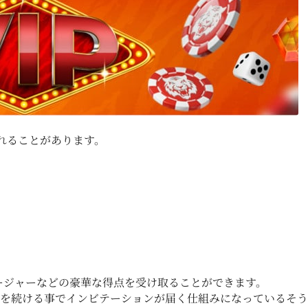
れることがあります。
ネージャーなどの豪華な得点を受け取ることができます。
を続ける事でインビテーションが届く仕組みになっているそう