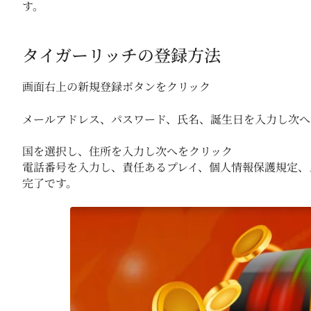
す。
タイガーリッチの登録方法
画面右上の新規登録ボタンをクリック
メールアドレス、パスワード、氏名、誕生日を入力し次へ
国を選択し、住所を入力し次へをクリック
電話番号を入力し、責任あるプレイ、個人情報保護規定、
完了です。