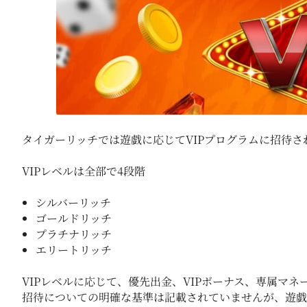
タイガーリッチでは遊戯に応じてVIPプログラムに招待さ
VIPレベルは全部で4段階
シルバーリッチ
ゴールドリッチ
プラチナリッチ
エリートリッチ
VIPレベルに応じて、優先出金、VIPボーナス、専属マ
招待についての明確な基準は記載されていませんが、遊戯