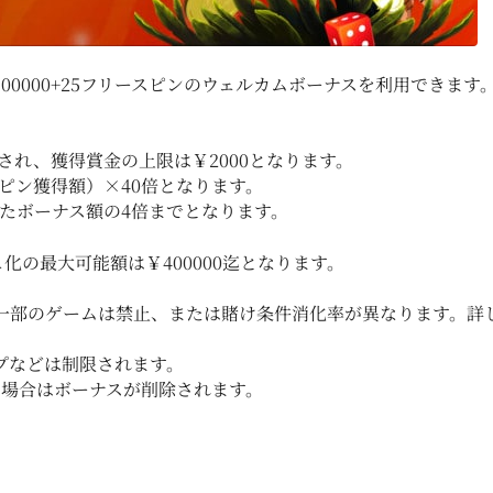
00000+25フリースピンのウェルカムボーナスを利用できます
れ、獲得賞金の上限は￥2000となります。
ピン獲得額）×40倍となります。
たボーナス額の4倍までとなります。
化の最大可能額は￥400000迄となります。
（一部のゲームは禁止、または賭け条件消化率が異なります。詳
プなどは制限されます。
た場合はボーナスが削除されます。