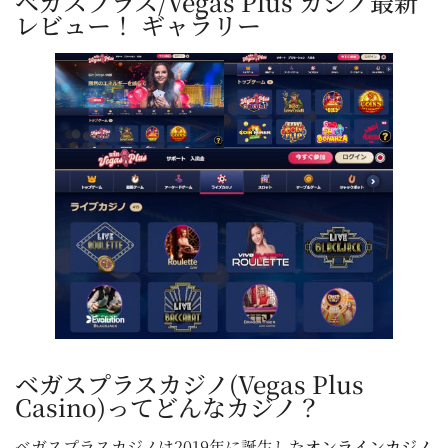
ベガスプラス/Vegas Plus カジノ最新
レビュー！ ギャラリー
ベガスプラスカジノ(Vegas Plus
Casino)ってどんなカジノ？
ベガスプラスカジノは2019年に誕生した
オンラインカジノ