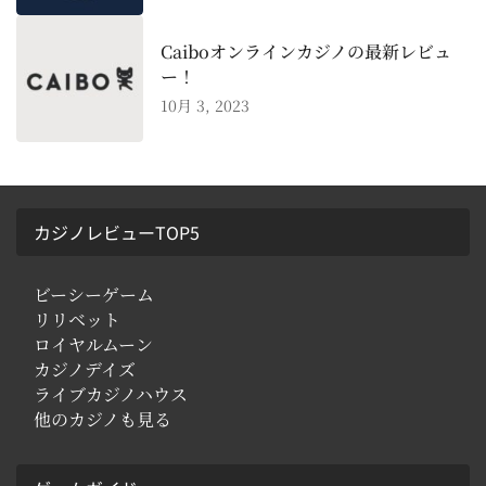
ベガスプラスカジノのカスタマーサポート
Caiboオンラインカジノの最新レビュ
日本語カスタマーセンター
ー！
10月 3, 2023
ベガスプラスカジノの安全性について
ベガスプラスカジノのよくある質問
ベガスプラスカジノまとめ
カジノレビューTOP5
ビーシーゲーム
リリベット
ロイヤルムーン
カジノデイズ
ライブカジノハウス
他のカジノも見る