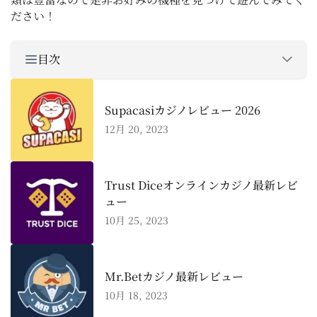
ださい！
目次
長所
Supacasiカジノレビュー 2026
短所
12月 20, 2023
ベガスプラス/Vegas Plus カジノ最新レビュー！ ギャラリ
ー
Trust Diceオンラインカジノ最新レビ
ベガスプラスカジノ(Vegas Plus Casino)ってどんなカジ
ノ？
ュー
10月 25, 2023
ベガスプラスカジノのウェルカムボーナス
ベガスプラスジカジノの登録方法
Mr.Betカジノ最新レビュー
ベガスプラスカジノで遊べるゲーム
10月 18, 2023
ベガスプラスカジノの入出金方法