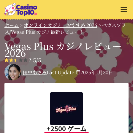
ホーム
>
オンラインカジノ おすすめ 2026
>
ベガスプラ
+
オンラインカジノ解説
ス/Vegas Plus カジノ最新レビュー！
+
カジノサイトのレビュー
Vegas Plus カジノレビュー
2026
+
支払い方法
2.5/5
+
カジノゲーム解説
田中あさみ
Last Update:
2025年1月30日
+
無料ゲーム
+2500 ゲーム