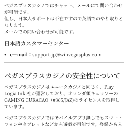
ベガスプラスカジノではチャット、メールにて問い合わせ
が可能です。
但し、日本人サポートは不在ですので英語でのやり取りと
なります。
メールでの問い合わせが可能です。
日本語カスタマーセンター
e－mail：
support-jp@winvegasplus.com
ベガスプラスカジノの安全性について
ベガスプラスカジノは
ユニークカジノ
と同じく、Play
Logia Ink.社が運営しており、オランダ領キュラソーの
GAMING CURACAO（#365/JAZ)のライセンスを取得し
ています。
ベガスプラスカジノではモバイルアプリ無しでもスマート
フォンやタブレットなどから遊戯が可能です。登録から入