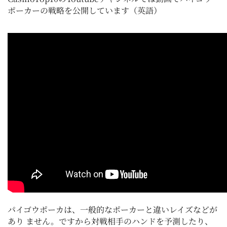
ポーカーの戦略を公開しています（英語）
パイゴウポーカは、一般的なポーカーと違いレイズなどが
あり ません。ですから対戦相手のハンドを予測したり、