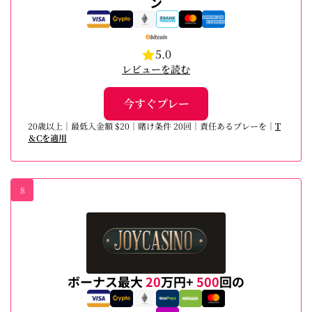
ン
5.0
レビューを読む
今すぐプレー
20歳以上｜最低入金額 $20｜賭け条件 20回｜責任あるプレーを｜
T
＆Cを適用
8
ボーナス最大
20
万円+
500
回の