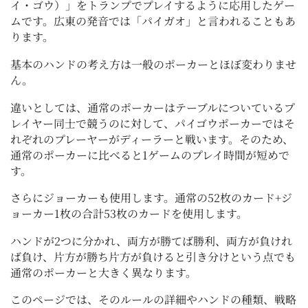
イ・ゴウ）」をトランプでプレイするように応用したゲー
ムです。広東の発音では「パイガオ」と言われることもあ
ります。
基本のハンドの考え方は一般のポーカーとほぼ変わりませ
ん。
違いとしては、通常のポーカーはテーブルについているプ
レイヤー同士で競うのに対して、パイゴウポーカーではそ
れぞれのプレーヤーがディーラーと戦います。そのため、
通常のポーカーに比べると1ゲームのプレイ時間が短めで
す。
さらにジョーカーも使用します。通常の52枚のカード+ジ
ョーカー1枚の合計53枚のカードを使用します。
ハンドが2つに分かれ、両方が勝てば勝利、両方が負けれ
ば負け、片方が勝ち片方が負けると引き分けという点でも
通常のポーカーと大きく異なります。
このページでは、そのルールの詳細やハンドの種類、戦略