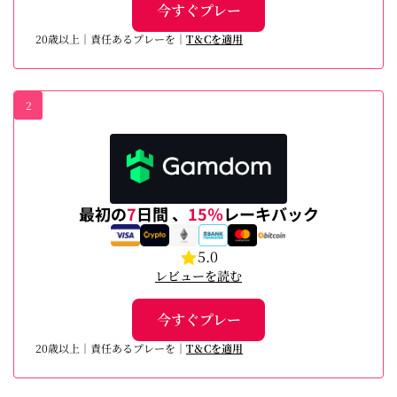
今すぐプレー
20歳以上｜責任あるプレーを｜
T＆Cを適用
2
最初の
7
日間 、
15％
レーキバック
5.0
レビューを読む
今すぐプレー
20歳以上｜責任あるプレーを｜
T＆Cを適用