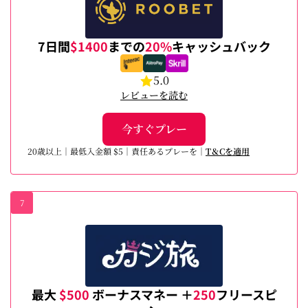
7日間
$1400
までの
20%
キャッシュバック
5.0
レビューを読む
今すぐプレー
20歳以上｜最低入金額 $5｜責任あるプレーを｜
T＆Cを適用
7
最大
$500
ボーナスマネー ＋
250
フリースピ