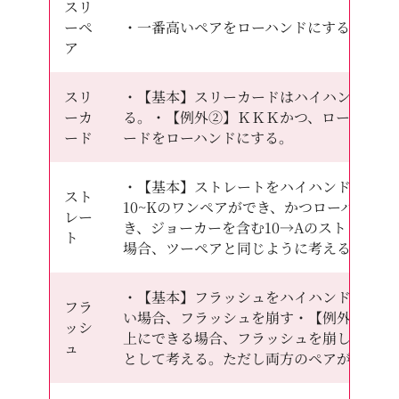
スリ
ーペ
・一番高いペアをローハンドにする
ア
スリ
・【基本】スリーカードはハイハンドにす
ーカ
る。・【例外②】ＫＫＫかつ、ローハンド
ード
ードをローハンドにする。
・【基本】ストレートをハイハンドにする
スト
10~Kのワンペアができ、かつローハンド
レー
き、ジョーカーを含む10→Aのストレー
ト
場合、ツーペアと同じように考える。ただ
・【基本】フラッシュをハイハンドにする
フラ
い場合、フラッシュを崩す・【例外②】フラ
ッシ
上にできる場合、フラッシュを崩しＡ・ジ
ュ
として考える。ただし両方のペアが7以下