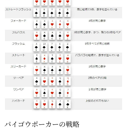
パイゴウポーカーの戦略