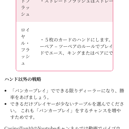
トフ
・ストレートフラッシュはストレートまた
ラッ
シュ
ロイ
ヤ
・５枚のカードのハンドにします。・ロイヤ
ル・
ーペア – ツーペアのルールでプレイしま
フラ
ドでエース、キングまたはペアにできる場
ッシ
ュ
ハンド以外の戦略
「バンカープレイ」でできる限りディーラーになり、勝
率をあげましょう。
できるだけプレイヤーが少ないテーブルを選んでくださ
い。 これも「バンカープレイ」をするチャンスを増や
すためです。
CasinoTop10のYoutubeチャンネルでは動画でパイゴウ