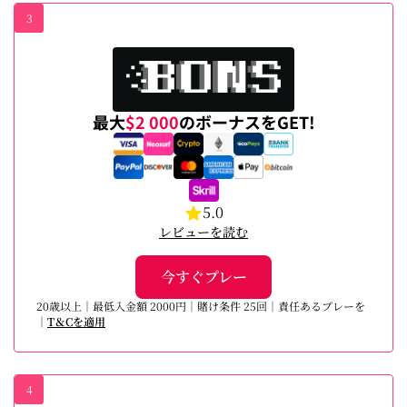
3
最大
$2 000
のボーナスをGET!
5.0
レビューを読む
今すぐプレー
20歳以上｜最低入金額 2000円｜賭け条件 25回｜責任あるプレーを
｜
T＆Cを適用
4