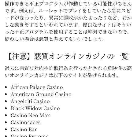
操作できる不正プログラムが作動している可能性があるん
です。例えば、
ルーレット
でプレイをしていたら急にスピ
ードが変わったり、異常に勝敗がかたよったりなど、おか
しな動きをするといわれています。優良なサイトはそうい
った不正プログラムを使用することは絶対できないので、
疑わしい場合は悪質と考えてもいいでしょう。
【注意】悪質オンラインカジノの一覧
過去に悪質な対応や詐欺行為を行ったとされる危険性の高
いオンラインカジノは以下のサイトが挙げられます。
African Palace Casino
American Ground Casino
Angelciti Casino
Black Widow Casino
Casino Neo Max
Casino4aces
Casino Bar
Casino Extreme