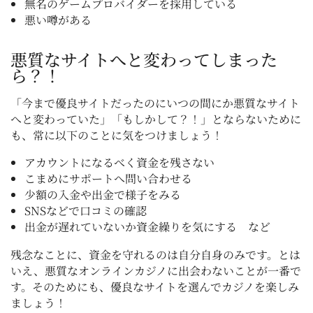
無名のゲームプロバイダーを採用している
悪い噂がある
悪質なサイトへと変わってしまった
ら？！
「今まで優良サイトだったのにいつの間にか悪質なサイト
へと変わっていた」「もしかして？！」とならないために
も、常に以下のことに気をつけましょう！
アカウントになるべく資金を残さない
こまめにサポートへ問い合わせる
少額の入金や出金で様子をみる
SNSなどで口コミの確認
出金が遅れていないか資金繰りを気にする など
残念なことに、資金を守れるのは自分自身のみです。とは
いえ、悪質なオンラインカジノに出会わないことが一番で
す。そのためにも、優良なサイトを選んでカジノを楽しみ
ましょう！