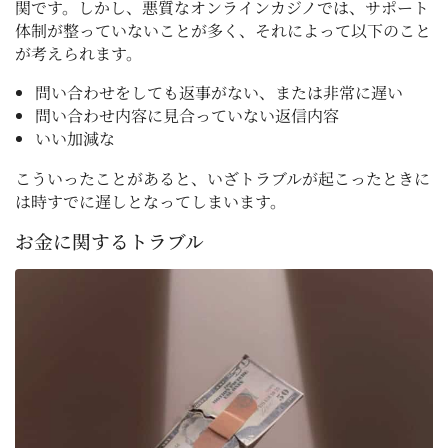
関です。しかし、悪質なオンラインカジノでは、サポート
体制が整っていないことが多く、それによって以下のこと
が考えられます。
問い合わせをしても返事がない、または非常に遅い
問い合わせ内容に見合っていない返信内容
いい加減な
こういったことがあると、いざトラブルが起こったときに
は時すでに遅しとなってしまいます。
お金に関するトラブル