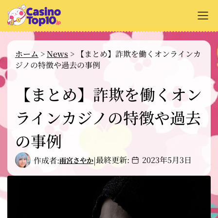
+
オンラインカジノ解説
ホーム
>
News
>
【まとめ】詐欺を働くオンラインカ
ジノの特徴や過去の事例
+
カジノサイトのレビュー
+
【まとめ】詐欺を働くオン
支払い方法
+
ラインカジノの特徴や過去
カジノゲーム解説
+
無料ゲーム
の事例
最終更新:
2023年5月3日
作成者:
|
雨宮さやか