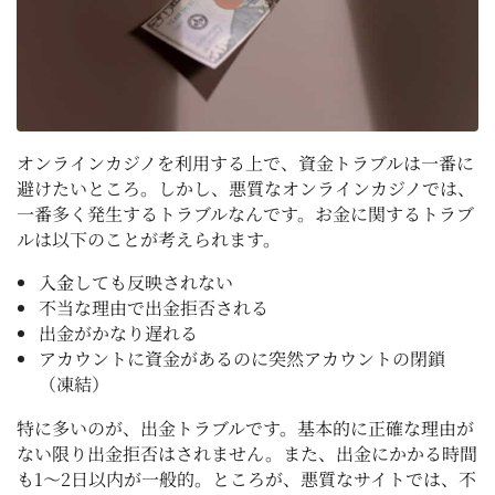
オンラインカジノを利用する上で、資金トラブルは一番に
避けたいところ。しかし、悪質なオンラインカジノでは、
一番多く発生するトラブルなんです。お金に関するトラブ
ルは以下のことが考えられます。
入金
しても反映されない
不当な理由で出金拒否される
出金がかなり遅れる
アカウントに資金があるのに突然アカウントの閉鎖
（凍結）
特に多いのが、出金トラブルです。基本的に正確な理由が
ない限り出金拒否はされません。また、出金にかかる時間
も1〜2日以内が一般的。ところが、悪質なサイトでは、不