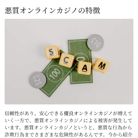
悪質オンラインカジノの特徴
信頼性があり、安心できる
優良オンラインカジノ
が増えて
いく一方で、悪質オンラインカジノによる被害が発生して
います。悪質オンラインカジノというと、悪質な行為から
詐欺行為までさまざまな危険性があるんです。今から紹介