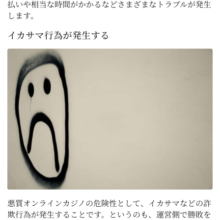
払いや相当な時間がかかるなどさまざまなトラブルが発生
します。
イカサマ行為が発生する
悪質オンラインカジノの危険性として、イカサマなどの詐
欺行為が発生することです。というのも、運営側で勝敗を