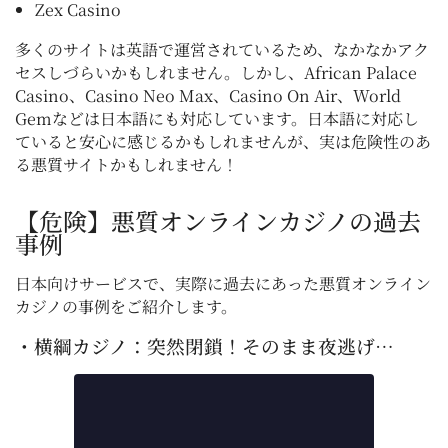
Zex Casino
多くのサイトは英語で運営されているため、なかなかアク
セスしづらいかもしれません。しかし、African Palace
Casino、Casino Neo Max、Casino On Air、World
Gemなどは日本語にも対応しています。日本語に対応し
ていると安心に感じるかもしれませんが、実は危険性のあ
る悪質サイトかもしれません！
【危険】悪質オンラインカジノの過去
事例
日本向けサービスで、実際に過去にあった悪質オンライン
カジノの事例をご紹介します。
・横綱カジノ：突然閉鎖！そのまま夜逃げ…