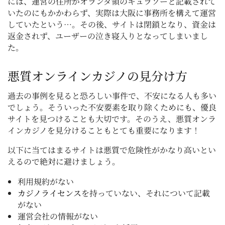
には、運営の住所がオランダ領のキュラソーと記載されて
いたのにもかかわらず、実際は大阪に事務所を構えて運営
していたという…。その後、サイトは閉鎖となり、資金は
返金されず、ユーザーの泣き寝入りとなってしまいまし
た。
悪質オンラインカジノの見分け方
過去の事例を見ると恐ろしい事件で、不安になる人も多い
でしょう。そういった不安要素を取り除くためにも、優良
サイトを見つけることも大切です。そのうえ、悪質オンラ
インカジノを見分けることもとても重要になります！
以下に当てはまるサイトは悪質で危険性がかなり高いとい
えるので絶対に避けましょう。
利用規約がない
カジノライセンス
を持っていない、それについて記載
がない
運営会社の情報がない