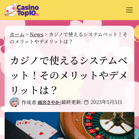
+
オンラインカジノ解説
ホーム
>
News
>
カジノで使えるシステムベット！そ
のメリットやデメリットは？
+
カジノサイトのレビュー
+
カジノで使えるシステムベ
支払い方法
+
ット！そのメリットやデメ
カジノゲーム解説
+
無料ゲーム
リットは？
最終更新:
2023年5月5日
作成者:
|
雨宮さやか