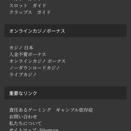
スロット ガイド
クラップス ガイド
オンラインカジノボーナス
カジノ 日本
入金不要ボーナス
オンラインカジノ ボーナス
ノーダウンロードカジノ
ライブカジノ
重要なリンク
責任あるゲーミング ギャンブル依存症
お問い合わせ
私たちについて
サイトマップ -Sitemap