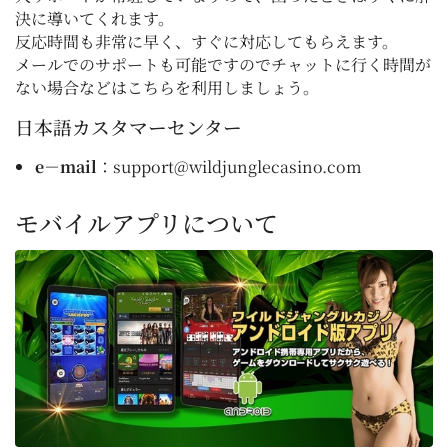
決に導いてくれます。
反応時間も非常に早く、すぐに対応してもらえます。
メールでのサポートも可能ですのでチャットに行く時間が
ない場合などはこちらを利用しましょう。
日本語カスタマーセンター
e－mail
：
support@wildjunglecasino.com
モバイルアプリについて