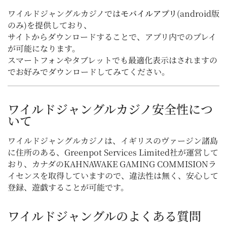
ワイルドジャングルカジノでは
モバイルアプリ
(android版
のみ)を提供しており、
サイトからダウンロードすることで、アプリ内でのプレイ
が可能になります。
スマートフォンやタブレットでも最適化表示はされますの
でお好みでダウンロードしてみてください。
ワイルドジャングルカジノ安全性につ
いて
ワイルドジャングルカジノは、イギリスのヴァージン諸島
に住所のある、Greenpot Services Limited社が運営して
おり、カナダのKAHNAWAKE GAMING COMMISIONラ
イセンスを取得していますので、違法性は無く、安心して
登録、遊戯することが可能です。
ワイルドジャングルのよくある質問