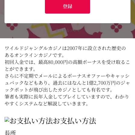
登録
責任あるプレイ
ワイルドジャングルカジノは2007年に設立された歴史の
あるオンラインカジノです。
初回入金では、最高80,000円の高額ボーナスを受け取るこ
とができます。
さらに不定期でメールによるボーナスオファーやキャッシ
ュバックなどもあり、過去にはなんと1億2,700万円のジャ
ックポットが飛び出したカジノとしても有名です。
筆者も実際に長年入金してプレイしていますので、わかり
やすくシステムなど解説していきます。
お支払い方法
長所