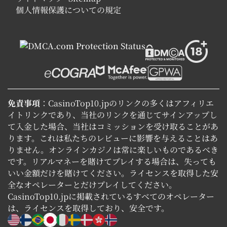
個人情報保護についての規定
免責事項
：CasinoTop10.jpのリンクの多くはアフィリエ
イトリンクであり、当社のリンクを通じてサインアップし
て入金した場合、当社はコミッションを受け取ることがあ
ります。これは私たちのレビューに影響を与えることはあ
りません。オンラインカジノは常に楽しいものであるべき
です。リアルマネーを賭けてプレイする場合は、失っても
いい金額だけを賭けてください。ライセンスを取得した安
全なオペレーターとだけプレイしてください。
CasinoTop10.jpに掲載されているすべてのオペレーター
は、ライセンスを取得しており、安全です。