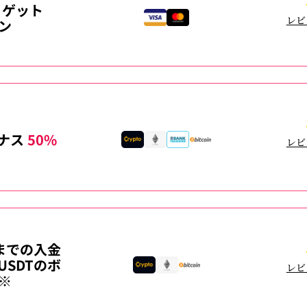
ゲット
レビ
ン
ナス
50%
レビ
までの入金
USDTのボ
レビ
※