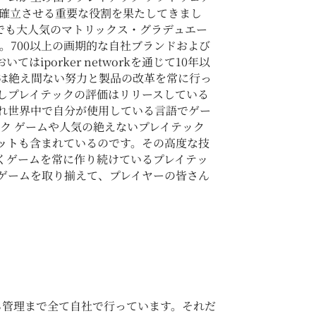
確立させる重要な役割を果たしてきまし
でも大人気のマトリックス・グラデュエー
す。700以上の画期的な自社ブランドおよび
orker networkを通じて10年以
のは絶え間ない努力と製品の改革を常に行っ
しプレイテックの評価はリリースしている
れ世界中で自分が使用している言語でゲー
ク ゲームや人気の絶えないプレイテック
ット
も含まれているのです。その高度な技
くゲームを常に作り続けているプレイテッ
品質なゲームを取り揃えて、プレイヤーの皆さん
発から管理まで全て自社で行っています。それだ