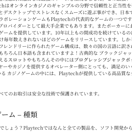
chは
オンラインカジノ
のギャンブルの分野で信頼性と正当性を
とデスクトップでストレスなくスムーズに遊ぶ事ができ、日本
ボレーションゲームもPlaytechの代表的なゲームの一つで
バイダーとして最大手企業でもあります。またポーカーにおいてはip
ゲームを提供しています。10年以上もの間成功を続けている
け毎年数えきれないほどのゲームをリリースしています。しか
フレンドリーに作られたゲーム構成は、数々の国の言語に訳さ
もちろん日本語も含まれていますよ！古典的な ブラックジャッ
える
スロット
やもちろんその中には
プログレッシブジャックポ
ヤーやカジノを提供するオペレーター側にとっても、満足のい
している カジノゲームの中には、Playtechが提供している高
べてのお取引は安全な技術で保護されています。
ーム – 種類
るのでしょう？Playtechではなんと全ての製品を、ソフト開