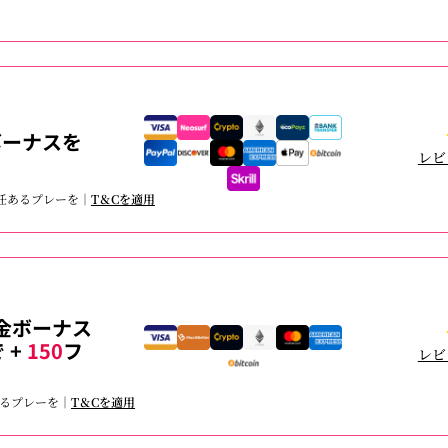
ボーナスを
レビ
責任あるプレーを｜
T＆Cを適用
金ボーナス
 +
150
フ
レビ
あるプレーを｜
T＆Cを適用