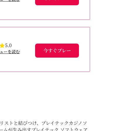
5.0
今すぐプレー
ューを読む
シャリストと結びつけ、プレイテックカジノソ
ームが生み出すプレイテック ソフトウェア