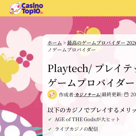
ホーム
>
最高のゲームプロバイダー 202
ノゲームプロバイダー
Playtech/ プレ
ゲームプロバイダー
最終更新:
2
作成者:
|
カジノチーム
以下のカジノでプレイするメリット 
AGE of THE Godsが大ヒット
ライブカジノの配信