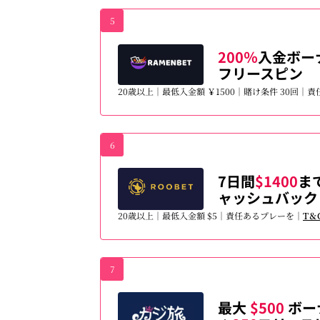
5
200％
入金ボー
フリースピン
20歳以上｜最低入金額 ￥1500｜賭け条件 30回｜
6
7日間
$1400
ま
ャッシュバック
20歳以上｜最低入金額 $5｜責任あるプレーを｜
T＆
7
最大
$500
ボー