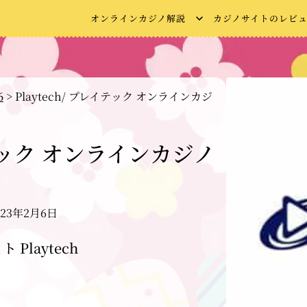
オンラインカジノ解説
カジノサイトのレビ
6
>
Playtech/ プレイテック オンラインカジ
イテック オンラインカジノ
023年2月6日
Playtech