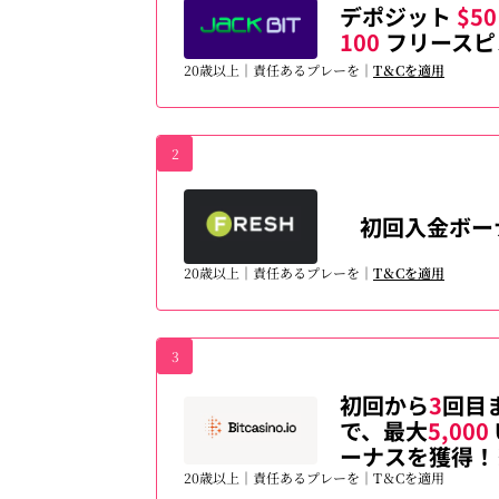
デポジット
$50
100
フリースピ
20歳以上｜責任あるプレーを｜
T＆Cを適用
2
初回入金ボー
20歳以上｜責任あるプレーを｜
T＆Cを適用
3
初回から
3
回目
で、最大
5,000
ーナスを獲得！
20歳以上｜責任あるプレーを｜T＆Cを適用