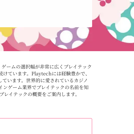
社で、ゲームの選択幅が非常に広くプレイテック
います。Playtechには経験豊かで、
しています。世界的に愛されているカジノ
インゲーム業界でプレイテックの名前を知
いプレイテックの概要をご案内します。