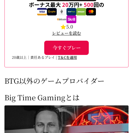
ボーナス最大
20
万円+
500
回の
5.0
レビューを読む
今すぐプレー
20歳以上｜責任あるプレイ |
T＆Cを適用
BTG以外のゲームプロバイダー
Big Time Gamingとは