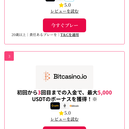
5.0
レビューを読む
今すぐプレー
20歳以上｜責任あるプレーを｜
T＆Cを適用
3
初回から
3
回目までの入金で、最大
5,000
USDTのボーナスを獲得！※
5.0
レビューを読む