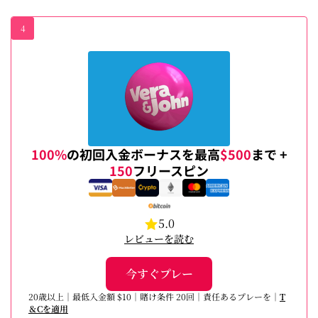
4
100%
の初回入金ボーナスを最高
$500
まで +
150
フリースピン
5.0
レビューを読む
今すぐプレー
20歳以上｜最低入金額 $10｜賭け条件 20回｜責任あるプレーを｜
T
＆Cを適用