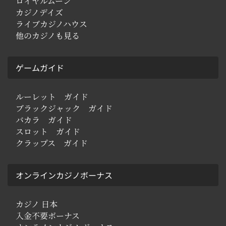
ロイヤルムーン
カジノデイズ
ライブカジノハウス
他のカジノも見る
ゲームガイド
ルーレット ガイド
ブラックジャック ガイド
バカラ ガイド
スロット ガイド
クラップス ガイド
オンラインカジノボーナス
カジノ 日本
入金不要ボーナス