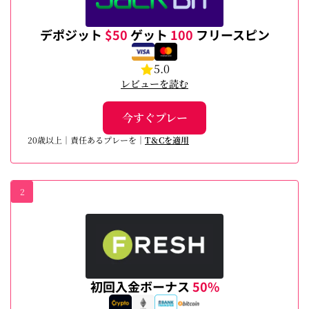
デポジット
$50
ゲット
100
フリースピン
5.0
レビューを読む
今すぐプレー
20歳以上｜責任あるプレーを｜
T＆Cを適用
2
初回入金ボーナス
50%