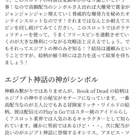
事！なので高額配当のシンボルさえ出れば大爆発で賞金が
ジャンジャンジャン増えていく脅威的な爆発力を秘めたオ
ンラインスロットなのです！それまではなんとか耐えてス
ピンを回し続けてみてください。このスロットではボラテ
ィリティーを使って、うまくフリースピンを連動させてい
くのが大きな勝利につながる攻略法と言えるでしょう。で
もそれってエジプトの神のみぞ知る！？結局は運頼みとい
うことですが、絵柄が揃う時には念力を送って結果を待ち
ましょう！
エジプト神話の神がシンボル
神頼み繋がりではありませんが、Book of Dead の絵柄は
エジプトの神やその秘宝がモチーフになっています。一番
高配当なのが主人公でもある冒険家リッチ・ワイルドの絵
柄。彼は配信元のPlay’n Goではスター級のアイドルらし
く？スロット業界では人気のあるキャラクタ―として知ら
れています。確かに男前ではあるけど・・・。次に配当が
良いのがエジプト神話に登場するオシリス、アヌビス・ツ