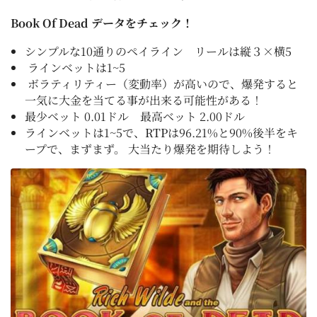
Book Of Dead データをチェック！
シンプルな10通りのペイライン リールは縦３×横5
ラインベットは1~5
ボラティリティー（変動率）が高いので、爆発すると
一気に大金を当てる事が出来る可能性がある！
最少ベット 0.01ドル 最高ベット 2.00ドル
ラインベットは1~5で、
RTP
は96.21%と90%後半をキ
ープで、まずまず。 大当たり爆発を期待しよう！