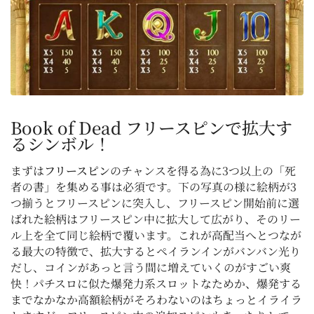
Book of Dead フリースピンで拡大す
るシンボル！
まずは
フリースピン
のチャンスを得る為に3つ以上の「死
者の書」を集める事は必須です。下の写真の様に絵柄が3
つ揃うとフリースピンに突入し、フリースピン開始前に選
ばれた絵柄はフリースピン中に拡大して広がり、そのリー
ル上を全て同じ絵柄で覆います。これが高配当へとつなが
る最大の特徴で、拡大するとペイランインがバンバン光り
だし、コインがあっと言う間に増えていくのがすごい爽
快！パチスロに似た爆発力系スロットなためか、爆発する
までなかなか高額絵柄がそろわないのはちょっとイライラ