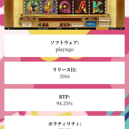
ソフトウェア:
playngo
リリース日:
2016
RTP:
94.25%
ボラティリティ: