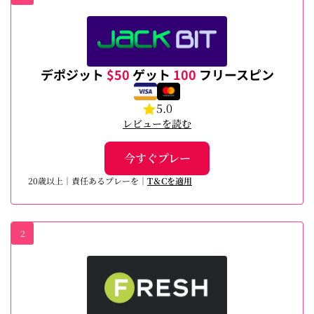
デポジット
$50
ゲット
100
フリースピン
5.0
レビューを読む
今すぐプレー
20歳以上｜責任あるプレーを｜
T＆Cを適用
2