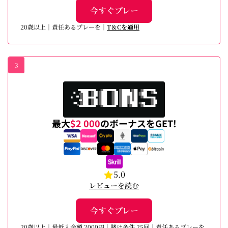
今すぐプレー
20歳以上｜責任あるプレーを｜
T＆Cを適用
3
最大
$2 000
のボーナスをGET!
5.0
レビューを読む
今すぐプレー
20歳以上｜最低入金額 2000円｜賭け条件 25回｜責任あるプレーを