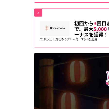
3
初回から
3
回目
で、最大
5,000
ーナスを獲得！
20歳以上｜責任あるプレーを｜T＆Cを適用