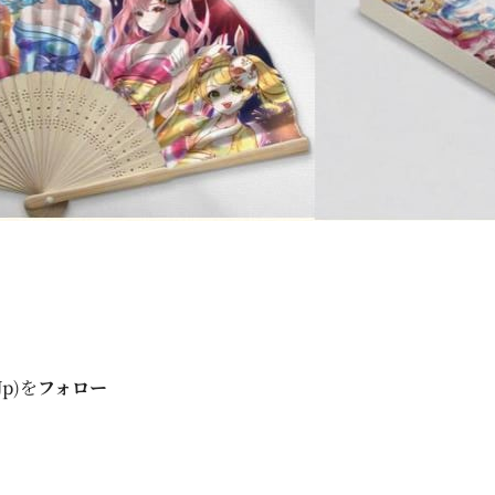
Jp
)を
フォロー