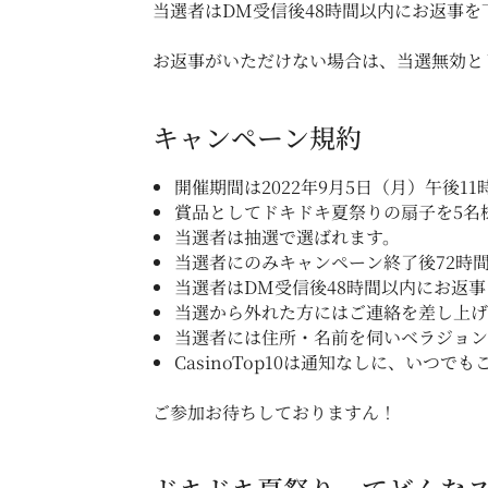
当選者はDM受信後48時間以内にお返事を
お返事がいただけない場合は、当選無効と
キャンペーン規約
開催期間は2022年9月5日（月）午後11
賞品としてドキドキ夏祭りの扇子を5名
当選者は抽選で選ばれます。
当選者にのみキャンペーン終了後72時間
当選者はDM受信後48時間以内にお返
当選から外れた方にはご連絡を差し上げ
当選者には住所・名前を伺いベラジョン
CasinoTop10は通知なしに、い
ご参加お待ちしておりますん！