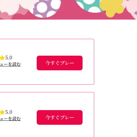
5.0
今すぐプレー
ューを読む
5.0
今すぐプレー
ューを読む