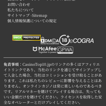
お問い合わせ
私たちについて
サイトマップ -Sitemap
個人情報保護についての規定
免責事項
：CasinoTop10.jpのリンクの多くはアフィリエ
イトリンクであり、当社のリンクを通じてサインアップし
て入金した場合、当社はコミッションを受け取ることがあ
ります。これは私たちのレビューに影響を与えることはあ
りません。オンラインカジノは常に楽しいものであるべき
です。リアルマネーを賭けてプレイする場合は、失っても
いい金額だけを賭けてください。ライセンスを取得した安
全なオペレーターとだけプレイしてください。