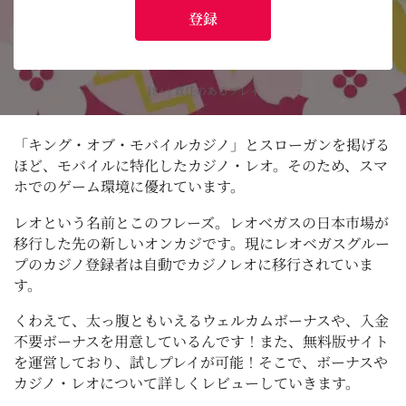
登録
18+ | 責任のあるプレイ
「キング・オブ・モバイルカジノ」とスローガンを掲げる
ほど、モバイルに特化したカジノ・レオ。そのため、スマ
ホでのゲーム環境に優れています。
レオという名前とこのフレーズ。レオベガスの日本市場が
移行した先の新しいオンカジです。現にレオベガスグルー
プのカジノ登録者は自動でカジノレオに移行されていま
す。
くわえて、太っ腹ともいえるウェルカムボーナスや、入金
不要ボーナスを用意しているんです！また、無料版サイト
を運営しており、試しプレイが可能！そこで、ボーナスや
カジノ・レオについて詳しくレビューしていきます。