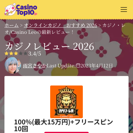
ホーム
>
オンラインカジノ おすすめ 2026
>
カジノ・レ
+
オンラインカジノ解説
オ/Casino Leoの最新レビュー！
+
カジノサイトのレビュー
カジノレビュー 2026
3.4/5
+
支払い方法
雨宮さやか
Last Update:
2023年4月12日
+
カジノゲーム解説
+
無料ゲーム
100%(最大15万円)+フリースピン
10回