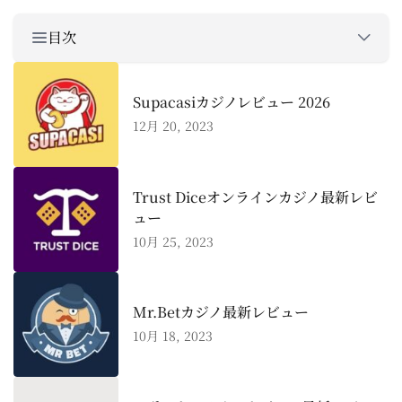
目次
長所
Supacasiカジノレビュー 2026
短所
12月 20, 2023
CasinoLeoギャラリー
カジノレオとは
Trust Diceオンラインカジノ最新レビ
カジノ・レオウェルカムボーナス
ュー
10月 25, 2023
カジノ・レオ入金不要ボーナス
入金マッチボーナス
Mr.Betカジノ最新レビュー
利用規約
10月 18, 2023
カジノレオのボーナス
カジノ・レオのプロモーション