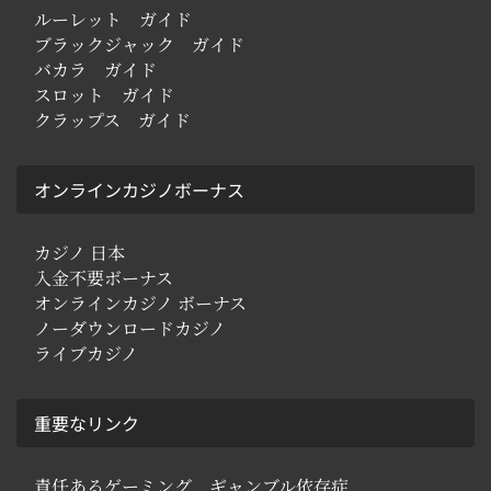
ルーレット ガイド
ブラックジャック ガイド
バカラ ガイド
スロット ガイド
クラップス ガイド
オンラインカジノボーナス
カジノ 日本
入金不要ボーナス
オンラインカジノ ボーナス
ノーダウンロードカジノ
ライブカジノ
重要なリンク
責任あるゲーミング ギャンブル依存症