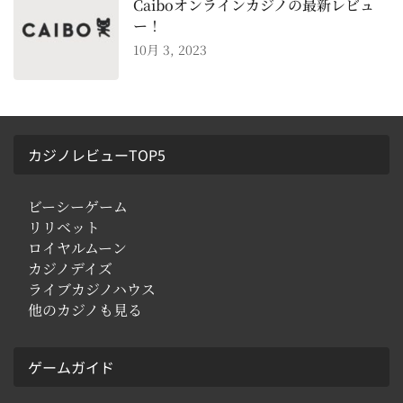
Caiboオンラインカジノの最新レビュ
カジノ・レオの登録方法
ー！
10月 3, 2023
カジノ・レオで遊べるゲーム
カジノ・レオの入金出金方法
【入金方法】
カジノレビューTOP5
【出金方法】
カジノ・レオのカスタマーサポート
ビーシーゲーム
カジノ・レオのモバイルアプリ
リリベット
ロイヤルムーン
カジノ・レオの安全性
カジノデイズ
ライブカジノハウス
カジノ・レオのよくある質問
他のカジノも見る
カジノ・レオのまとめ
ゲームガイド