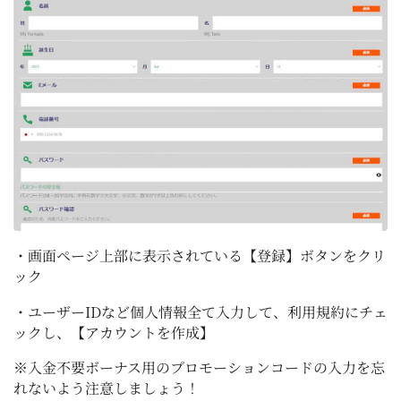
・画面ページ上部に表示されている【登録】ボタンをクリ
ック
・ユーザーIDなど個人情報全て入力して、利用規約にチェ
ックし、【アカウントを作成】
※入金不要ボーナス用のプロモーションコードの入力を忘
れないよう注意しましょう！