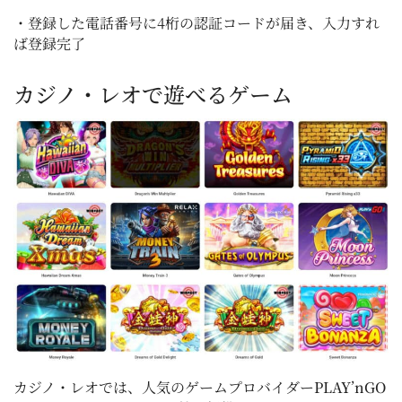
・登録した電話番号に4桁の認証コードが届き、入力すれ
ば登録完了
カジノ・レオで遊べるゲーム
カジノ・レオでは、人気のゲームプロバイダー
PLAY’nGO