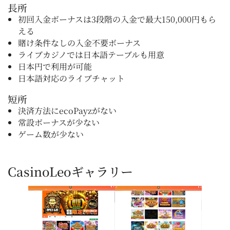
長所
初回入金ボーナスは3段階の入金で最大150,000円もら
える
賭け条件なしの入金不要ボーナス
ライブカジノでは日本語テーブルも用意
日本円で利用が可能
日本語対応のライブチャット
短所
決済方法にecoPayzがない
常設ボーナスが少ない
ゲーム数が少ない
CasinoLeoギャラリー