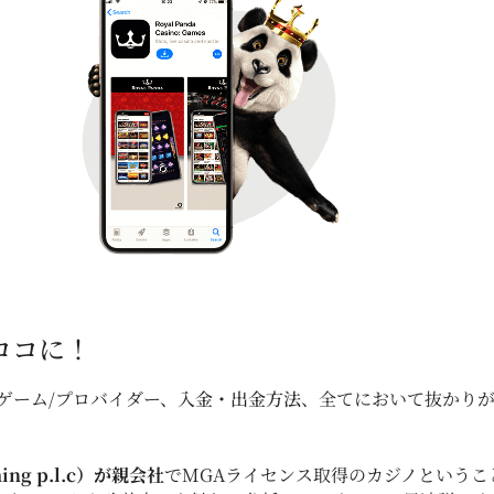
ココに！
ゲーム/プロバイダー、
入金・出金方法
、全てにおいて抜かり
ming p.l.c）が親会社
でMGAライセンス取得のカジノというこ