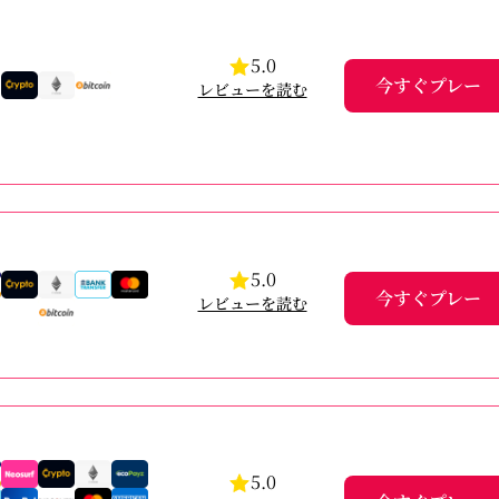
5.0
今すぐプレー
レビューを読む
5.0
今すぐプレー
レビューを読む
5.0