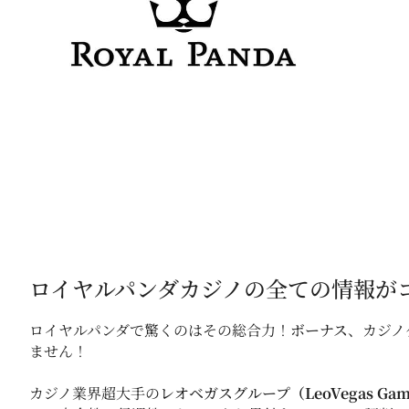
ロイヤルパンダカジノの全ての情報が
ロイヤルパンダで驚くのはその総合力！
ボーナス
、カジノ
ません！
カジノ業界超大手の
レオベガスグループ
（LeoVegas Ga