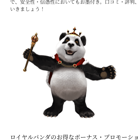
で、安全性・信憑性においてもお墨付き。口コミ・評判、
いきましょう！
ロイヤルパンダのお得なボーナス・プロモーショ