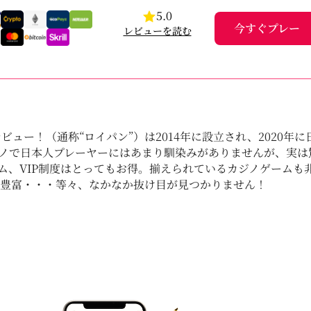
5.0
今すぐプレー
レビューを読む
を徹底レビュー！（通称“ロイパン”）は2014年に設立され、2020年に
ノで日本人プレーヤーにはあまり馴染みがありませんが、実は
ム、VIP制度はとってもお得。揃えられているカジノゲームも
豊富・・・等々、なかなか抜け目が見つかりません！