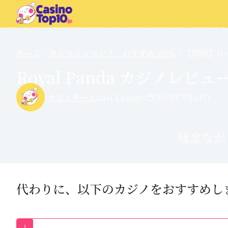
ホーム
>
オンラインカジノ おすすめ 2026
>
【閉鎖】ロイ
Royal Panda カジノレビュー
カジノチーム
Last Update:
2023年3月24日
残念なが
代わりに、以下のカジノをおすすめし
1