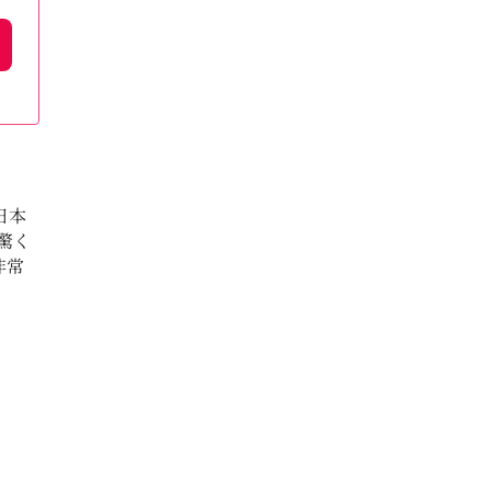
日本
驚く
非常