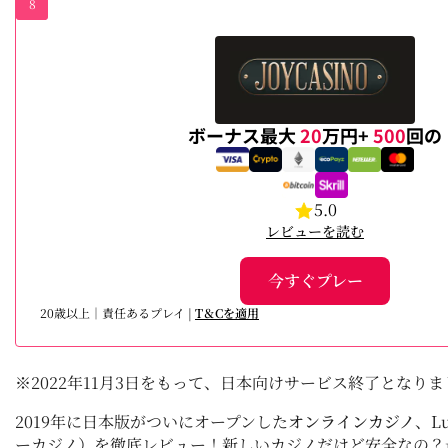
8
ボーナス最大
20
万円+
500
回の
5.0
レビューを読む
今すぐプレー
20歳以上｜責任あるプレイ |
T＆Cを適用
※2022年11月3日をもって、日本向けサービス終了となり
2019年に日本版がついにオープンした
オンラインカジノ
、Lu
ーカジノ）を徹底レビュー！新しいカジノだけど安全なの？最