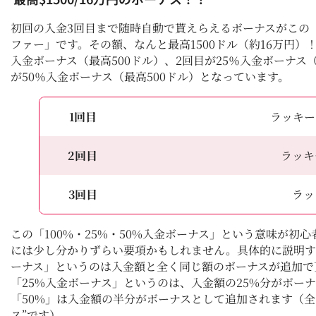
初回の入金3回目まで随時自動で貰えらえるボーナスがこの
ファー」です。その額、なんと最高1500ドル（約16万円）！
入金ボーナス（最高500ドル）、2回目が25％入金ボーナス（
が50％入金ボーナス（最高500ドル）となっています。
1回目
ラッキー
2回目
ラッキ
3回目
ラッ
この「100%・25%・50%入金ボーナス」という意味が初
には少し分かりずらい要項かもしれません。具体的に説明する
ーナス」というのは入金額と全く同じ額のボーナスが追加で
「25%入金ボーナス」というのは、入金額の25%分がボー
「50%」は入金額の半分がボーナスとして追加されます（全
ス”です）。