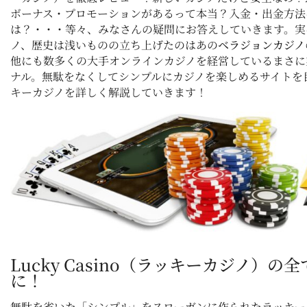
ボーナス・プロモーションがあるって本当？入金・出金方法
は？・・・等々、みなさんの疑問にお答えしていきます。実
ノ、歴史は浅いものの立ち上げたのはあの
ベラジョンカジノ
他にも数多くの大手オンラインカジノを経営しているまさに
ナル。無駄をなくしてシンプルにカジノを楽しめるサイトを
キーカジノを詳しく解説していきます！
Lucky Casino（ラッキーカジノ）
に！
無駄を省いた「シンプル」をスローガンに作られたラッキー