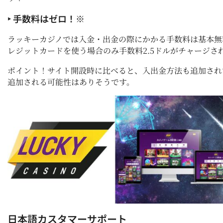
‣ 手数料はゼロ！※
ラッキーカジノでは入金・出金の際にかかる手数料は基本無
レジットカードを使う場合のみ手数料2.5ドルがチャージさ
ポイント！サイト開設時に比べると、入出金方法も追加され
追加される可能性はありそうです。
日本語カスタマーサポート