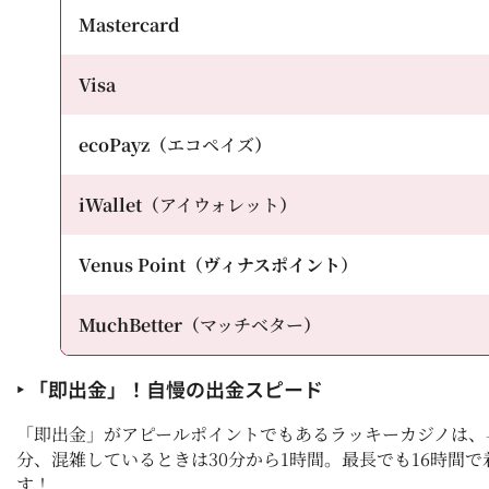
Mastercard
Visa
ecoPayz（
エコペイズ
）
iWallet（
アイウォレット
）
Venus Point（ヴィナスポイント）
MuchBetter（
マッチベター
）
‣ 「即出金」！自慢の出金スピード
「即出金」がアピールポイントでもあるラッキーカジノは、早
分、混雑しているときは30分から1時間。最長でも16時間
す！