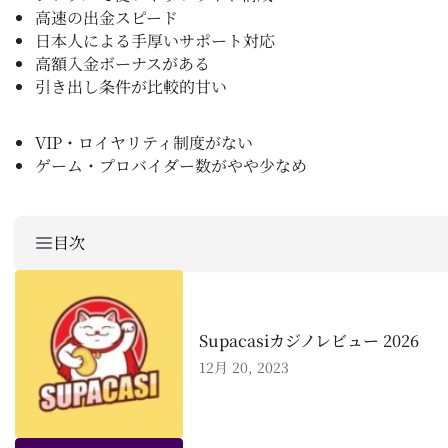
高速の出金スピード
日本人による手厚いサポート対応
高額入金ボーナスがある
引き出し条件が比較的甘い
VIP・ロイヤリティ制度がない
ゲーム・プロバイダー数がやや少なめ
目次
Lucky Casino（ラッキーカジノ）の全ての情報がココに！
注目ポイント
Supacasiカジノレビュー 2026
ラッキーカジノのお得なボーナス・プロモーション！
12月 20, 2023
‣ 初回限定「ウェルカムラッキーオファー」
最高$1500/16万円のボーナス！？