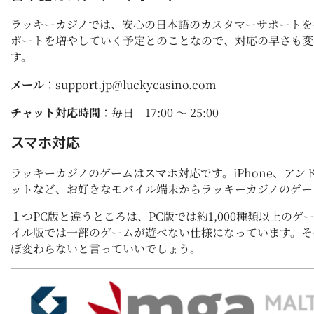
ラッキーカジノでは、安心の日本語のカスタマーサポートを
ポートを増やしていく予定とのことなので、対応の早さも変
す。
メール
：
support.jp@luckycasino.com
チャット対応時間
：毎日 17:00 〜 25:00
スマホ対応
ラッキーカジノのゲームは
スマホ
対応です。iPhone、アン
ットなど、お好きなモバイル端末からラッキーカジノのゲー
１つPC版と違うところは、PC版では約1,000種類以上の
イル版では一部のゲームが遊べない仕様になっています。そ
ぼ変わらないと言っていいでしょう。