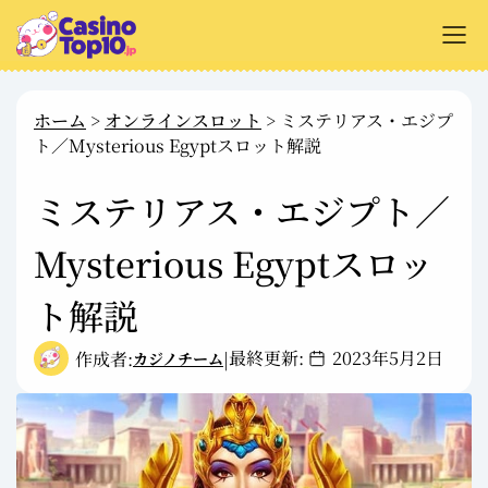
+
オンラインカジノ解説
ホーム
>
オンラインスロット
>
ミステリアス・エジプ
ト／Mysterious Egyptスロット解説
+
カジノサイトのレビュー
+
ミステリアス・エジプト／
支払い方法
+
Mysterious Egyptスロッ
カジノゲーム解説
+
無料ゲーム
ト解説
最終更新:
2023年5月2日
作成者:
|
カジノチーム