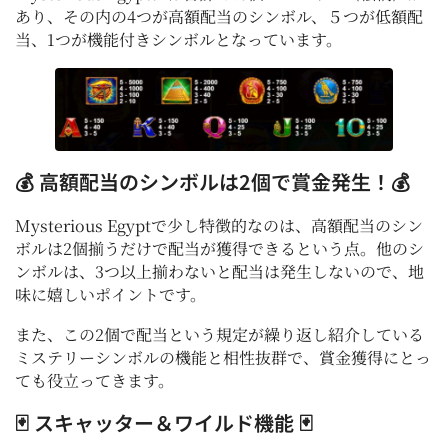
あり、その内の4つが高額配当のシンボル、５つが低額配
当、1つが機能付きシンボルとなっています。
💰 高額配当のシンボルは2個で賞金発生！💰
Mysterious Egyptで少し特徴的なのは、高額配当のシン
ボルは2個揃うだけで配当が獲得できるという点。他のシ
ンボルは、3つ以上揃わないと配当は発生しないので、地
味に嬉しいポイントです。
また、この2個で配当という規定が繰り返し紹介している
ミステリーシンボルの機能と相性抜群で、賞金獲得にとっ
ても役立ってきます。
🃏 スキャッター＆ワイルド機能 🃏