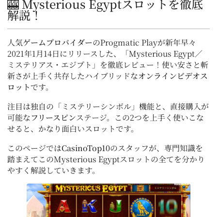
🎰 Mysterious Egyptスロットを徹底
解説！
人気
ゲームプロバイダー
のProgmatic Playが新年早々
2021年1月14日にリリースした、「Mysterious Egypt／
ミステリアス・エジプト」を徹底レビュー！使い安さと斬
新さが上手く共存したハイブリッドな
オンラインビデオス
ロット
です。
注目は独自の「ミステリーシンボル」機能と、直接購入が
可能な
フリースピン
ステージ。この2つを上手く使いこな
せると、かなり面白いスロットです。
このページでは
CasinoTop10
のスタッフが、専門知識を
踏まえてこのMysterious Egyptスロットの全てを分かり
やすく解説していきます。