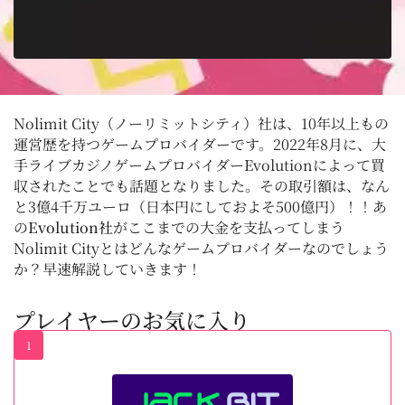
Nolimit City（ノーリミットシティ）社は、10年以上もの
運営歴を持つゲームプロバイダーです。2022年8月に、大
手ライブカジノゲームプロバイダーEvolutionによって買
収されたことでも話題となりました。その取引額は、なん
と3億4千万ユーロ（日本円にしておよそ500億円）！！あ
の
Evolution社
がここまでの大金を支払ってしまう
Nolimit Cityとはどんなゲームプロバイダーなのでしょう
か？早速解説していきます！
プレイヤーのお気に入り
1