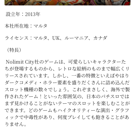
設立年：2013年
本社所在地：マルタ
ライセンス：マルタ、UK、ルーマニア、カナダ
（特長）
Nolimit City社のゲームは、可愛らしいキャラクターた
ちが登場するものから、レトロな絵柄のものまで幅広くリ
リースされています。しかし、一番の特徴といえばやはり
ダークコメディ・ホラー要素を盛りだくさんに詰め込んだ
スロット機種の数々でしょう。これぞまさしく、海外で製
作されたゲーム！といった雰囲気の、日本のパチスロでは
まず見かけることがないテーマのスロットを楽しむことが
できます。どのゲームもハイクオリティーな演出・グラフ
ィックで中毒性があり、何度プレイしても飽きることがあ
りません。