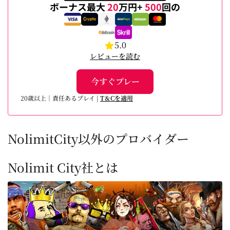
ボーナス最大
20
万円+
500
回の
5.0
レビューを読む
今すぐプレー
20歳以上｜責任あるプレイ |
T＆Cを適用
NolimitCity以外のプロバイダー
Nolimit City社とは