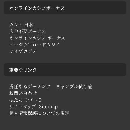
オンラインカジノボーナス
カジノ 日本
入金不要ボーナス
オンラインカジノ ボーナス
ノーダウンロードカジノ
ライブカジノ
重要なリンク
責任あるゲーミング ギャンブル依存症
お問い合わせ
私たちについて
サイトマップ -Sitemap
個人情報保護についての規定