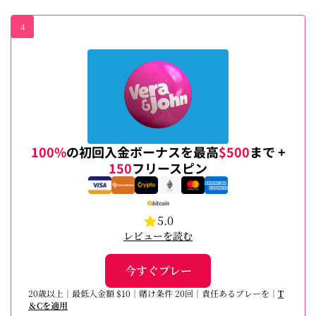
4
100%
の初回入金ボーナスを最高
$500
まで +
150
フリースピン
5.0
レビューを読む
今すぐプレー
20歳以上｜最低入金額 $10｜賭け条件 20回｜責任あるプレーを｜
T
＆Cを適用