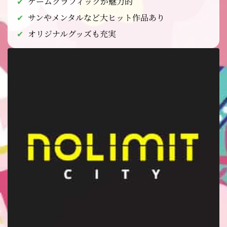
ゲームグラフィックが魅力的
サンやメンタルなど大ヒット作品あり
オリジナルグッズも充実