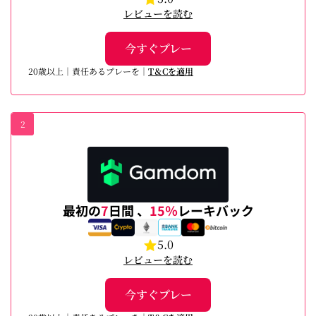
レビューを読む
今すぐプレー
20歳以上｜責任あるプレーを｜
T＆Cを適用
2
最初の
7
日間 、
15％
レーキバック
5.0
レビューを読む
今すぐプレー