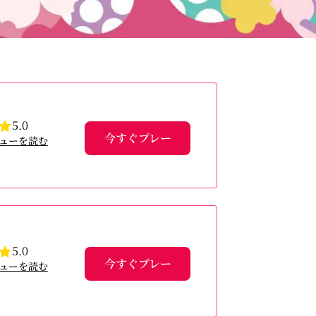
5.0
今すぐプレー
ューを読む
5.0
今すぐプレー
ューを読む