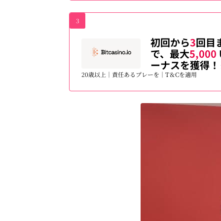
3
初回から
3
回目
で、最大
5,000
ーナスを獲得！
20歳以上｜責任あるプレーを｜T＆Cを適用