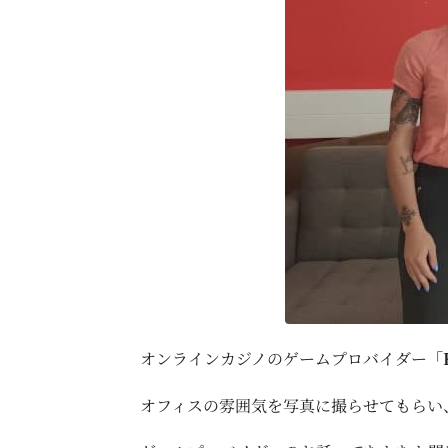
オンラインカジノのゲームプロバイダー
「
オフィスの雰囲気を写真に撮らせてもらい