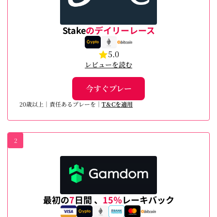
Stake
のデイリーレース
5.0
レビューを読む
今すぐプレー
20歳以上｜責任あるプレーを｜
T＆Cを適用
2
最初の
7
日間 、
15％
レーキバック