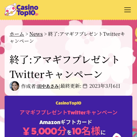
+
オンラインカジノ解説
ホーム
>
News
>
終了:アマギフプレゼントTwitterキ
ャンペーン
+
カジノサイトのレビュー
+
終了:アマギフプレゼント
支払い方法
+
Twitterキャンペーン
カジノゲーム解説
+
無料ゲーム
最終更新:
2023年3月6日
作成者:
|
田中あさみ