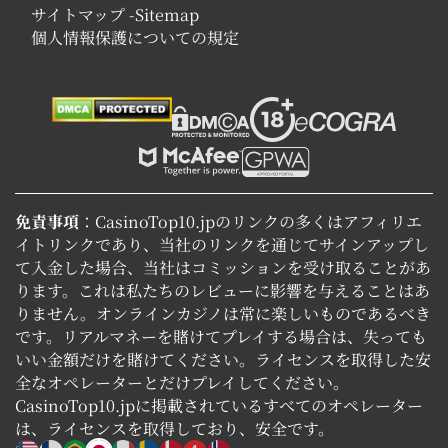
サイトマップ -Sitemap
個人情報保護についての規定
免責事項
：CasinoTop10.jpのリンクの多くはアフィリエ
イトリンクであり、当社のリンクを通じてサインアップし
て入金した場合、当社はコミッションを受け取ることがあ
ります。これは私たちのレビューに影響を与えることはあ
りません。オンラインカジノは常に楽しいものであるべき
です。リアルマネーを賭けてプレイする場合は、失っても
いい金額だけを賭けてください。ライセンスを取得した安
全なオペレーターとだけプレイしてください。
CasinoTop10.jpに掲載されているすべてのオペレーター
は、ライセンスを取得しており、安全です。