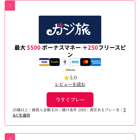
7
最大
$500
ボーナスマネー ＋
250
フリースピ
ン
5.0
レビューを読む
今すぐプレー
20歳以上｜最低入金額 $20｜賭け条件 20回｜責任あるプレーを｜
T
＆Cを適用
8