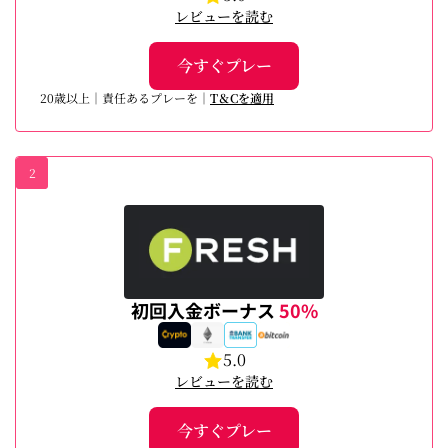
レビューを読む
今すぐプレー
20歳以上｜責任あるプレーを｜
T＆Cを適用
2
初回入金ボーナス
50%
5.0
レビューを読む
今すぐプレー